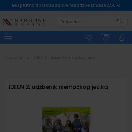
Besplatna dostava za sve narudžbe iznad 62,50 €
Pretra
Naslovna
IDEEN 2; udžbenik njemačkog jezika
IDEEN 2; udžbenik njemačkog jezika
Skip
to
the
end
of
the