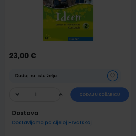
images
gallery
Skip
to
the
23,00 €
beginning
of
the
images
Dodaj na listu želja
gallery
DODAJ U KOŠARICU
Dostava
Dostavljamo po cijeloj Hrvatskoj