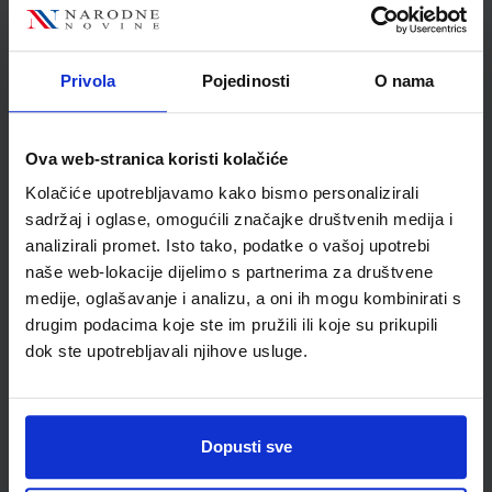
Autor
Wilfried Krenn Herbert
Puchta
Školski razred
80 VIŠE RAZREDA SŠ
Privola
Pojedinosti
O nama
Vrsta školske knjige
UDŽBENIK
Vrsta škole
4 GIMNAZIJA+STRUKOVN
Ova web-stranica koristi kolačiće
Nastavni predmet
NJEMAČKI JEZIK
Reg br min
6250
Kolačiće upotrebljavamo kako bismo personalizirali
sadržaj i oglase, omogućili značajke društvenih medija i
analizirali promet. Isto tako, podatke o vašoj upotrebi
naše web-lokacije dijelimo s partnerima za društvene
medije, oglašavanje i analizu, a oni ih mogu kombinirati s
drugim podacima koje ste im pružili ili koje su prikupili
dok ste upotrebljavali njihove usluge.
Dopusti sve
Newsletter prijava