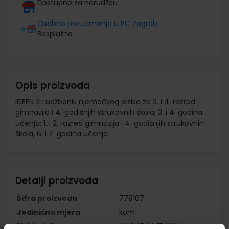
Dostupno za narudžbu
Osobno preuzimanje u PC Zagreb
Besplatno
Opis proizvoda
IDEEN 2 : udžbenik njemačkog jezika za 3. i 4. razred
gimnazija i 4-godišnjih strukovnih škola, 3. i 4. godina
učenja; 1. i 2. razred gimnazija i 4-godišnjih strukovnih
škola, 6. i 7. godina učenja
Detalji proizvoda
Šifra proizvoda
779107
Jedinična mjera
kom
Nakladnik
NAKLADA LJEVAK d.o.o.