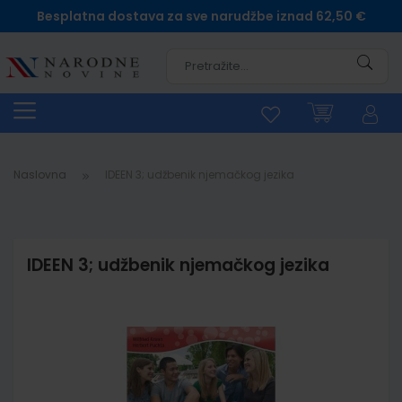
Besplatna dostava za sve narudžbe iznad 62,50 €
Pretra
Naslovna
IDEEN 3; udžbenik njemačkog jezika
IDEEN 3; udžbenik njemačkog jezika
Skip
to
the
end
of
the