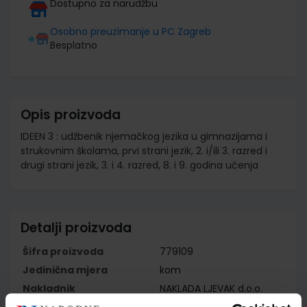
Dostupno za narudžbu
Osobno preuzimanje u PC Zagreb
Besplatno
Opis proizvoda
IDEEN 3 : udžbenik njemačkog jezika u gimnazijama i
strukovnim školama, prvi strani jezik, 2. i/ili 3. razred i
drugi strani jezik, 3. i 4. razred, 8. i 9. godina učenja
Detalji proizvoda
Šifra proizvoda
779109
Jedinična mjera
kom
Nakladnik
NAKLADA LJEVAK d.o.o.
Autor
Wilfried Krenn Herbert