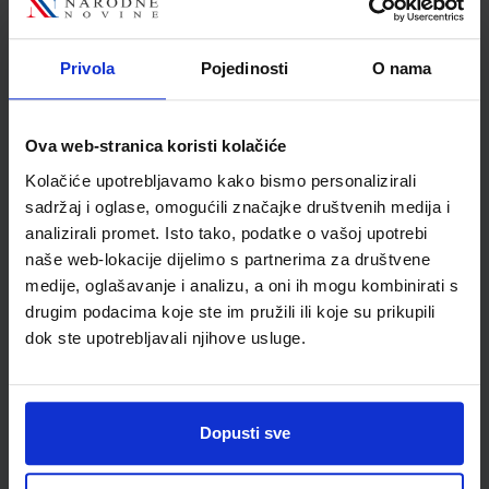
Puchta
Školski razred
80 VIŠE RAZREDA SŠ
Privola
Pojedinosti
O nama
Vrsta školske knjige
UDŽBENIK
Vrsta škole
4 GIMNAZIJA+STRUKOVN
Nastavni predmet
NJEMAČKI JEZIK
Ova web-stranica koristi kolačiće
Reg br min
6752
Kolačiće upotrebljavamo kako bismo personalizirali
sadržaj i oglase, omogućili značajke društvenih medija i
analizirali promet. Isto tako, podatke o vašoj upotrebi
naše web-lokacije dijelimo s partnerima za društvene
medije, oglašavanje i analizu, a oni ih mogu kombinirati s
drugim podacima koje ste im pružili ili koje su prikupili
dok ste upotrebljavali njihove usluge.
Dopusti sve
Newsletter prijava