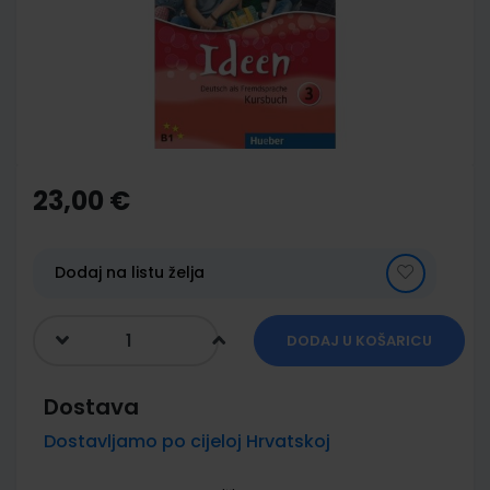
images
gallery
Skip
to
the
23,00 €
beginning
of
the
images
Dodaj na listu želja
gallery
DODAJ U KOŠARICU
Dostava
Dostavljamo po cijeloj Hrvatskoj