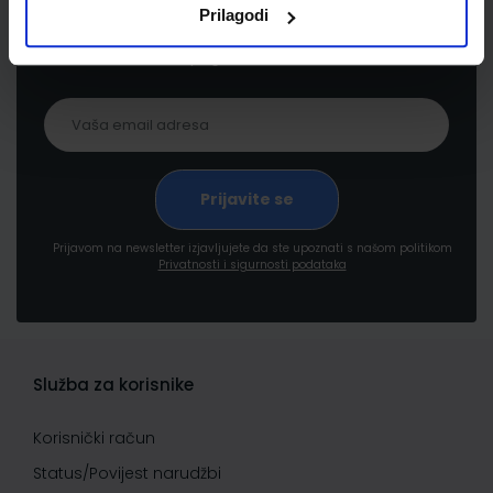
Prijavite se kako bi primali informacije o novim
Prilagodi
proizvodima i uslugama, akcijama i drugim
pogodnostima
Prijavom na newsletter izjavljujete da ste upoznati s našom politikom
Privatnosti i sigurnosti podataka
Služba za korisnike
Korisnički račun
Status/Povijest narudžbi