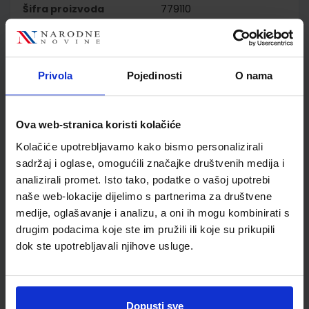
Šifra proizvoda
779110
Jedinična mjera
kom
Nakladnik
NAKLADA LJEVAK d.o.o.
Autor
Wilfried Krenn Herbert
Privola
Pojedinosti
O nama
Puchta
Školski razred
80 VIŠE RAZREDA SŠ
Vrsta školske knjige
RADNA BILJEŽNICA
Ova web-stranica koristi kolačiće
Vrsta škole
4 GIMNAZIJA+STRUKOVN
Kolačiće upotrebljavamo kako bismo personalizirali
Nastavni predmet
NJEMAČKI JEZIK
sadržaj i oglase, omogućili značajke društvenih medija i
Reg br min
6752-DOM
analizirali promet. Isto tako, podatke o vašoj upotrebi
naše web-lokacije dijelimo s partnerima za društvene
medije, oglašavanje i analizu, a oni ih mogu kombinirati s
drugim podacima koje ste im pružili ili koje su prikupili
dok ste upotrebljavali njihove usluge.
Dopusti sve