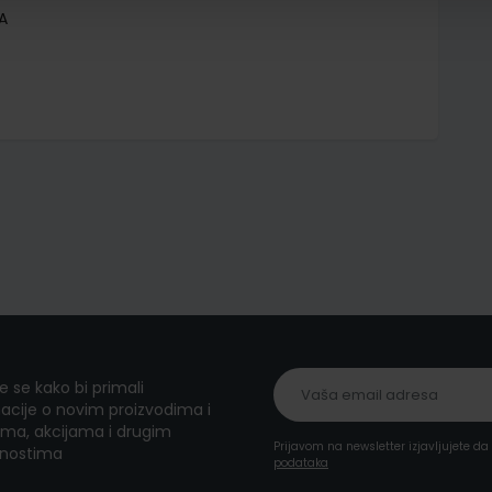
A
te se kako bi primali
acije o novim proizvodima i
ma, akcijama i drugim
Prijavom na newsletter izjavljujete d
nostima
podataka