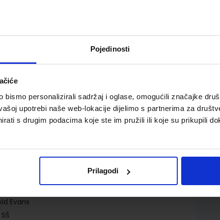
Pojedinosti
bilježnica engleskog jezika za 2. i 3. razred 3-
ačiće
 i 3. razred gimnazija i 4-godišnjih strukovnih škola, drugi
bismo personalizirali sadržaj i oglase, omogućili značajke društv
vašoj upotrebi naše web-lokacije dijelimo s partnerima za društv
rati s drugim podacima koje ste im pružili ili koje su prikupili do
Prilagodi
vid Evans
 SŠ