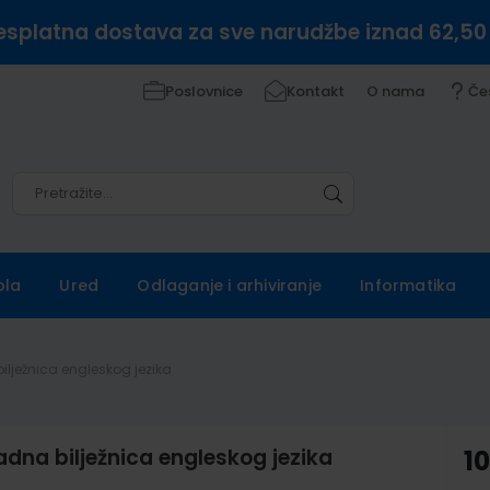
esplatna dostava za sve narudžbe iznad 62,50
Poslovnice
Kontakt
O nama
Če
Pretražite
Pretražite
ola
Ured
Odlaganje i arhiviranje
Informatika
lježnica engleskog jezika
na bilježnica engleskog jezika
1