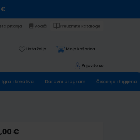
 €
sta pitanja
Vodiči
Preuzmite kataloge
Lista želja
Moja košarica
Prijavite se
Igra i kreativa
Darovni program
Čišćenje i higijena
0,00 €