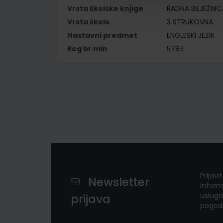
Vrsta školske knjige
RADNA BILJEŽNIC
Vrsta škole
3 STRUKOVNA
Nastavni predmet
ENGLESKI JEZIK
Reg br min
5784
Prijavi
Newsletter
inform
usluga
prijava
pogod