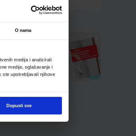
O nama
enih medija i analizirali
ene medije, oglašavanje i
k ste upotrebljavali njihove
Dopusti sve