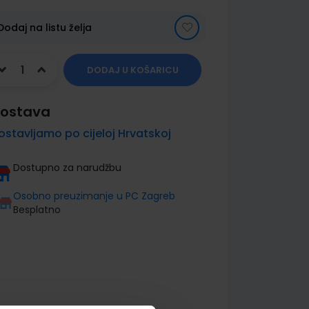
Dodaj na listu želja
DODAJ U KOŠARICU
ostava
ostavljamo po cijeloj Hrvatskoj
Dostupno za narudžbu
Osobno preuzimanje u PC Zagreb
Besplatno