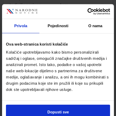
Jedinična mjera
kom
Nakladnik
ŠKOLSKA KNJIGA d.d.
Autor
Olivera Jurković Majić
Helena Majić
Privola
Pojedinosti
O nama
Školski razred
10 1.RAZRED SŠ
Vrsta školske knjige
UDŽBENIK
Ova web-stranica koristi kolačiće
Vrsta škole
3 STRUKOVNA
Nastavni predmet
EKONOMSKE ŠKOLE
Kolačiće upotrebljavamo kako bismo personalizirali
sadržaj i oglase, omogućili značajke društvenih medija i
Reg br min
5416
analizirali promet. Isto tako, podatke o vašoj upotrebi
naše web-lokacije dijelimo s partnerima za društvene
medije, oglašavanje i analizu, a oni ih mogu kombinirati s
drugim podacima koje ste im pružili ili koje su prikupili
dok ste upotrebljavali njihove usluge.
Dopusti sve