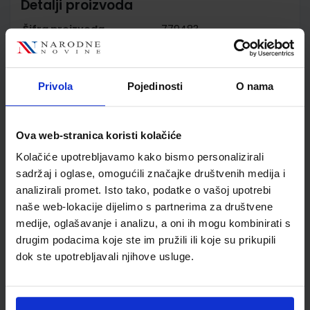
Detalji proizvoda
Šifra proizvoda
779483
Jedinična mjera
kom
Nakladnik
PROFIL KLETT d.o.o.
Autor
Diana Bratičević Lidija
Privola
Pojedinosti
O nama
Daničić
Školski razred
30 3.RAZRED SŠ
Ova web-stranica koristi kolačiće
Vrsta školske knjige
RADNA BILJEŽNICA
Vrsta škole
3 STRUKOVNA
Kolačiće upotrebljavamo kako bismo personalizirali
Nastavni predmet
EKONOMSKE ŠKOLE
sadržaj i oglase, omogućili značajke društvenih medija i
analizirali promet. Isto tako, podatke o vašoj upotrebi
Reg br min
6337-DOM
naše web-lokacije dijelimo s partnerima za društvene
medije, oglašavanje i analizu, a oni ih mogu kombinirati s
drugim podacima koje ste im pružili ili koje su prikupili
dok ste upotrebljavali njihove usluge.