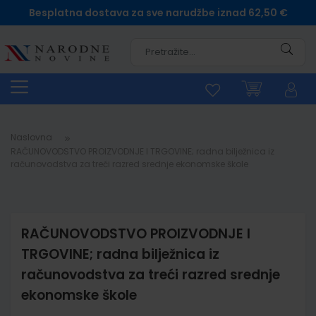
Besplatna dostava za sve narudžbe iznad 62,50 €
Pretra
Naslovna
RAČUNOVODSTVO PROIZVODNJE I TRGOVINE; radna bilježnica iz
računovodstva za treći razred srednje ekonomske škole
RAČUNOVODSTVO PROIZVODNJE I
TRGOVINE; radna bilježnica iz
računovodstva za treći razred srednje
ekonomske škole