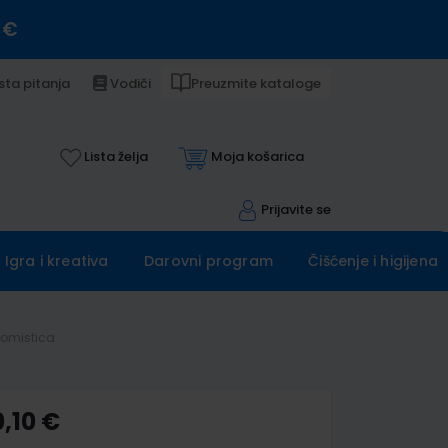
 €
sta pitanja
Vodiči
Preuzmite kataloge
Lista želja
Moja košarica
Prijavite se
Igra i kreativa
Darovni program
Čišćenje i higijena
nomistica
,10 €