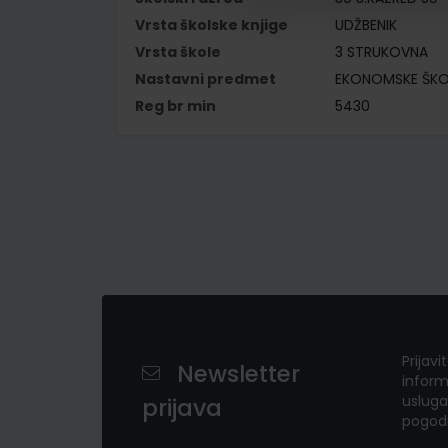
Vrsta školske knjige
UDŽBENIK
Vrsta škole
3 STRUKOVNA
Nastavni predmet
EKONOMSKE ŠKO
Reg br min
5430
Prijavi
Newsletter
inform
usluga
prijava
pogod