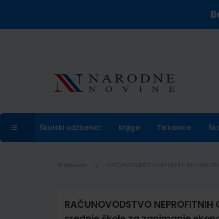
B
Školski udžbenici
Knjige
Tiskanice
Šk
Naslovna
RAČUNOVODSTVO NEPROFITNIH ORGANIZA
RAČUNOVODSTVO NEPROFITNIH OR
srednje škole za zanimanje eko