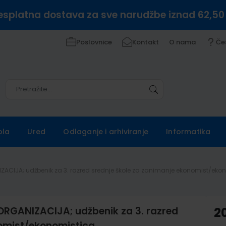
esplatna dostava za sve narudžbe iznad 62,50
Poslovnice
Kontakt
O nama
Če
Pretražite
Pretražite
ola
Ured
Odlaganje i arhiviranje
Informatika
CIJA; udžbenik za 3. razred srednje škole za zanimanje ekonomist/eko
GANIZACIJA; udžbenik za 3. razred
20
nomist/ekonomistica