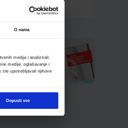
O nama
enih medija i analizirali
ene medije, oglašavanje i
k ste upotrebljavali njihove
Dopusti sve