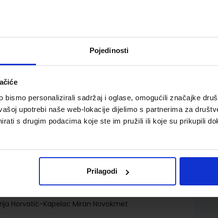
Pojedinosti
ačiće
žbenik za 3. razred srednje škole za zanimanje
bismo personalizirali sadržaj i oglase, omogućili značajke društv
vašoj upotrebi naše web-lokacije dijelimo s partnerima za društv
rati s drugim podacima koje ste im pružili ili koje su prikupili do
Prilagodi
d.d.
arija Horvatić-Kapelac Miran Novokmet