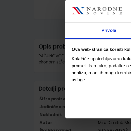
Skip
to
the
beginning
Privola
of
the
images
Opis proizvoda
gallery
Ova web-stranica koristi kol
RAČUNOVODSTVO NEPROFITNIH ORGANIZACIJA; ud
Kolačiće upotrebljavamo kako 
ekonomist/ekonomistica
promet. Isto tako, podatke o 
analizu, a oni ih mogu kombini
usluge.
Detalji proizvoda
Šifra proizvoda
779498
Jedinična mjera
kom
Nakladnik
ŠKOLSKA KNJIGA 
Autor
Mira Dimitrić M
Školski razred
30 3.RAZRED SŠ