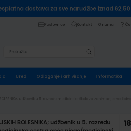
esplatna dostava za sve narudžbe iznad 62,50
Poslovnice
Kontakt
O nama
Če
Pretražite
Pretražite
ola
Ured
Odlaganje i arhiviranje
Informatika
OLESNIKA; udžbenik u 5. razredu medicinske škole za zanimanje medicins
KIH BOLESNIKA; udžbenik u 5. razredu
18
edicinska sestra opće njege/medicinski