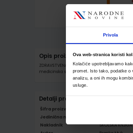
Skip
to
the
Privola
beginning
of
the
images
Ova web-stranica koristi kol
Opis proizvoda
gallery
Kolačiće upotrebljavamo kako 
ZDRAVSTVENA NJEGA PSIHIJATRIJSKIH BOLESNIKA
promet. Isto tako, podatke o 
medicinska sestra opće njege/medicinski te
analizu, a oni ih mogu kombini
usluge.
Detalji proizvoda
Šifra proizvoda
779596
Jedinična mjera
kom
Nakladnik
ŠKOLSKA KNJIGA 