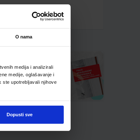
O nama
enih medija i analizirali
ene medije, oglašavanje i
k ste upotrebljavali njihove
Dopusti sve