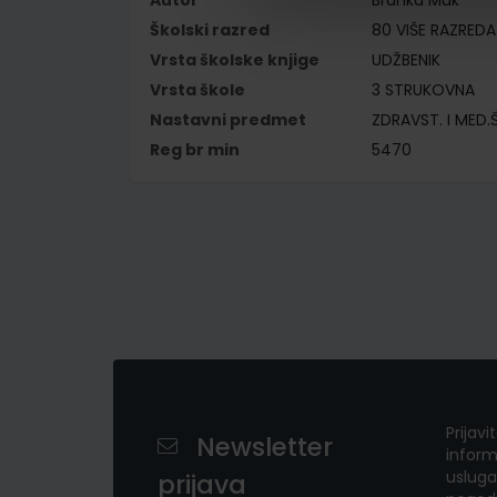
Autor
Branka Muk
Školski razred
80 VIŠE RAZREDA
Vrsta školske knjige
UDŽBENIK
Vrsta škole
3 STRUKOVNA
Nastavni predmet
ZDRAVST. I MED.
Reg br min
5470
Prijavi
Newsletter
inform
usluga
prijava