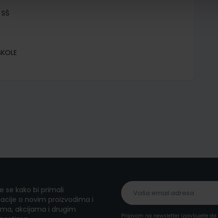
 SŠ
ŠKOLE
te se kako bi primali
acije o novim proizvodima i
ma, akcijama i drugim
Prijavom na newsletter izjavljujete d