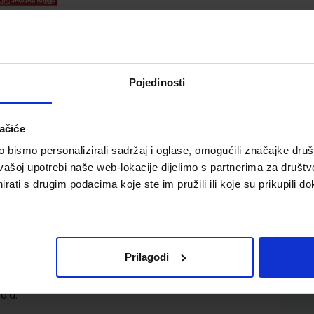
Pojedinosti
ačiće
bismo personalizirali sadržaj i oglase, omogućili značajke društv
; udžbenik u 5. razredu medicinske škole za zanimanje
vašoj upotrebi naše web-lokacije dijelimo s partnerima za društv
hničar opće njege
rati s drugim podacima koje ste im pružili ili koje su prikupili do
Prilagodi
d.d.