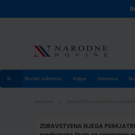
B
Školski udžbenici
Knjige
Tiskanice
Šk
Naslovna
ZDRAVSTVENA NJEGA PSIHIJATRIJSKIH B
ZDRAVSTVENA NJEGA PSIHIJATRIJS
medicinske škole za zanimanje m