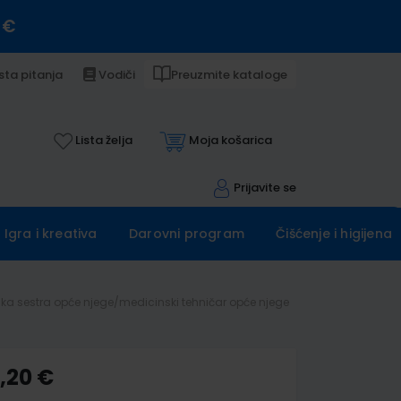
 €
sta pitanja
Vodiči
Preuzmite kataloge
Lista želja
Moja košarica
Prijavite se
Igra i kreativa
Darovni program
Čišćenje i higijena
ka sestra opće njege/medicinski tehničar opće njege
,20 €