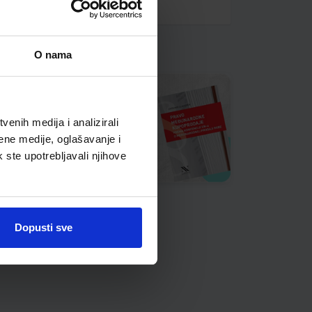
O nama
enih medija i analizirali
ene medije, oglašavanje i
k ste upotrebljavali njihove
Dopusti sve