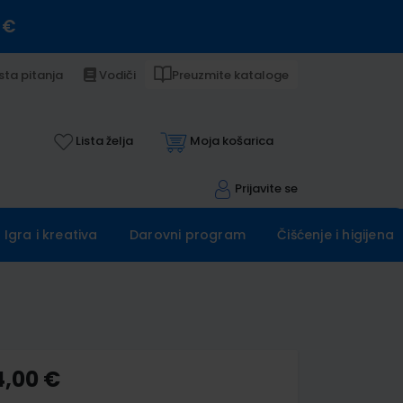
 €
sta pitanja
Vodiči
Preuzmite kataloge
Lista želja
Moja košarica
Prijavite se
Igra i kreativa
Darovni program
Čišćenje i higijena
4,00 €