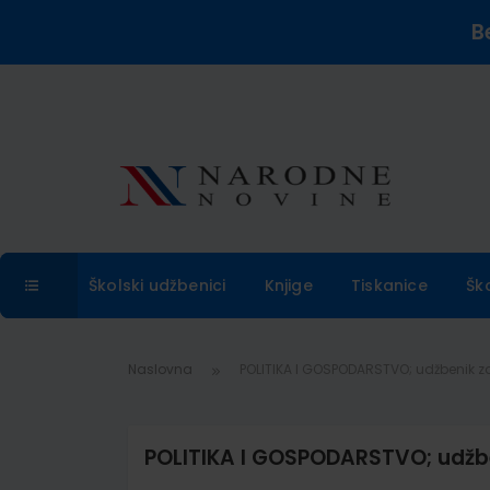
B
Školski udžbenici
Knjige
Tiskanice
Šk
Naslovna
POLITIKA I GOSPODARSTVO; udžbenik za
POLITIKA I GOSPODARSTVO; udžbe