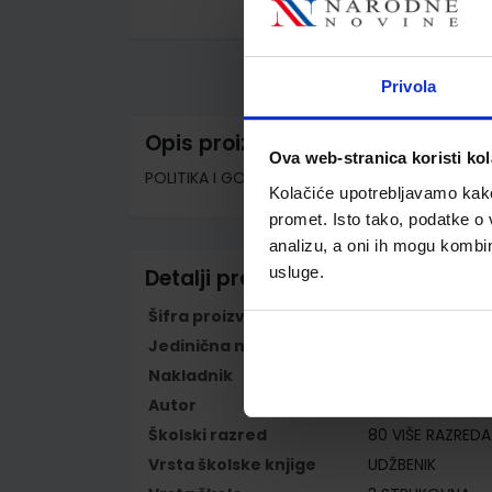
Skip
to
the
beginning
Privola
of
the
images
Opis proizvoda
gallery
Ova web-stranica koristi kol
POLITIKA I GOSPODARSTVO; udžbenik za srednj
Kolačiće upotrebljavamo kako 
promet. Isto tako, podatke o 
analizu, a oni ih mogu kombini
usluge.
Detalji proizvoda
Šifra proizvoda
779627
Jedinična mjera
kom
Nakladnik
UDŽBENIK.HR d.o.
Autor
Goran Sunajko D
Školski razred
80 VIŠE RAZREDA
Vrsta školske knjige
UDŽBENIK