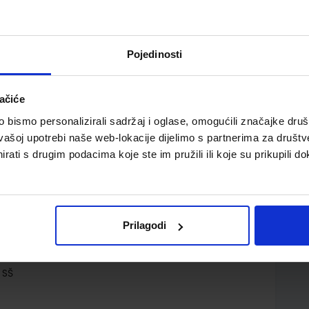
Pojedinosti
ačiće
e strukovne škole (SYS)
bismo personalizirali sadržaj i oglase, omogućili značajke društv
vašoj upotrebi naše web-lokacije dijelimo s partnerima za društv
rati s drugim podacima koje ste im pružili ili koje su prikupili do
Prilagodi
o.
ario Čepo Ivo Goldstein
 SŠ