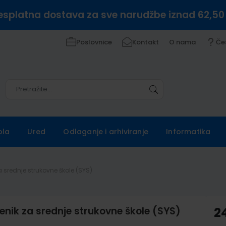
esplatna dostava za sve narudžbe iznad 62,50
Poslovnice
Kontakt
O nama
Če
Pretražite
Pretražite
ola
Ured
Odlaganje i arhiviranje
Informatika
 srednje strukovne škole (SYS)
nik za srednje strukovne škole (SYS)
2