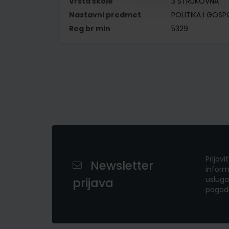
Vrsta škole
3 STRUKOVNA
Nastavni predmet
POLITIKA I GOS
Reg br min
5329
Prijavi
Newsletter
inform
usluga
prijava
pogod