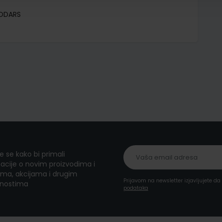
PODARS
te se kako bi primali
acije o novim proizvodima i
ma, akcijama i drugim
Prijavom na newsletter izjavljujete d
nostima
podataka