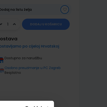
Dodaj na listu želja
DODAJ U KOŠARICU
ostava
ostavljamo po cijeloj Hrvatskoj
Dostupno za narudžbu
Osobno preuzimanje u PC Zagreb
Besplatno