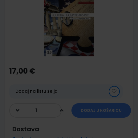
end
of
the
images
gallery
Skip
to
the
17,00 €
beginning
of
the
images
Dodaj na listu želja
gallery
DODAJ U KOŠARICU
Dostava