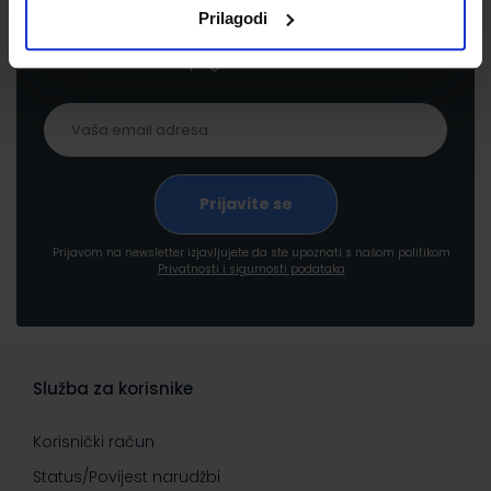
Prijavite se kako bi primali informacije o novim
Prilagodi
proizvodima i uslugama, akcijama i drugim
pogodnostima
Prijavom na newsletter izjavljujete da ste upoznati s našom politikom
Privatnosti i sigurnosti podataka
Služba za korisnike
Korisnički račun
Status/Povijest narudžbi