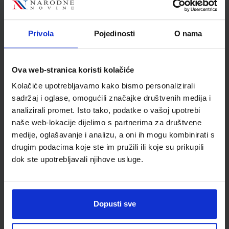
Autor
Ana Knežević-Hesky
Školski razred
80 VIŠE RAZREDA SŠ
Privola
Pojedinosti
O nama
Vrsta školske knjige
UDŽBENIK
Vrsta škole
3 STRUKOVNA
Nastavni predmet
POLITIKA I GOSPODARS
Ova web-stranica koristi kolačiće
Reg br min
4437
Kolačiće upotrebljavamo kako bismo personalizirali
sadržaj i oglase, omogućili značajke društvenih medija i
analizirali promet. Isto tako, podatke o vašoj upotrebi
naše web-lokacije dijelimo s partnerima za društvene
medije, oglašavanje i analizu, a oni ih mogu kombinirati s
drugim podacima koje ste im pružili ili koje su prikupili
dok ste upotrebljavali njihove usluge.
Dopusti sve
Newsletter prijava