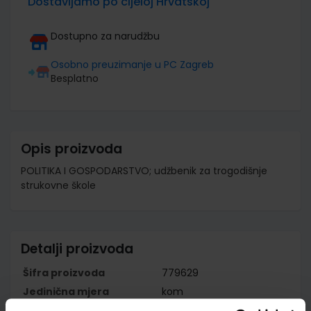
Dostavljamo po cijeloj Hrvatskoj
Dostupno za narudžbu
Osobno preuzimanje u PC Zagreb
Besplatno
Opis proizvoda
POLITIKA I GOSPODARSTVO; udžbenik za trogodišnje
strukovne škole
Detalji proizvoda
Šifra proizvoda
779629
Jedinična mjera
kom
Nakladnik
ALFA d.d.