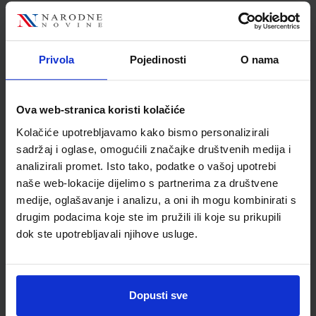
Nakladnik
ALFA d.d.
Autor
Stjepan Bekavac
Tomislav Šarlija
Privola
Pojedinosti
O nama
Školski razred
10 1.RAZRED SŠ
Vrsta školske knjige
UDŽBENIK
Vrsta škole
3 STRUKOVNA
Ova web-stranica koristi kolačiće
Nastavni predmet
POVIJEST
Kolačiće upotrebljavamo kako bismo personalizirali
Reg br min
2730
sadržaj i oglase, omogućili značajke društvenih medija i
analizirali promet. Isto tako, podatke o vašoj upotrebi
naše web-lokacije dijelimo s partnerima za društvene
medije, oglašavanje i analizu, a oni ih mogu kombinirati s
drugim podacima koje ste im pružili ili koje su prikupili
dok ste upotrebljavali njihove usluge.
Dopusti sve