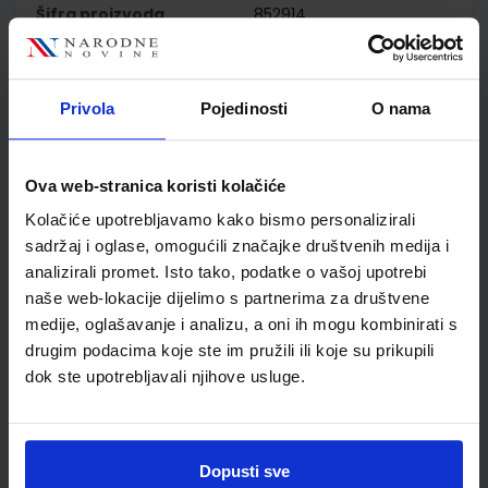
Šifra proizvoda
852914
Jedinična mjera
kom
Nakladnik
ELEMENT d.o.o.
Autor
Jerko Pandžić
Privola
Pojedinosti
O nama
Školski razred
10 1.RAZRED SŠ
Vrsta školske knjige
UDŽBENIK
Ova web-stranica koristi kolačiće
Vrsta škole
3 STRUKOVNA
Nastavni predmet
TEHNIČKE Š.ELEKTROTE
Kolačiće upotrebljavamo kako bismo personalizirali
sadržaj i oglase, omogućili značajke društvenih medija i
Reg br min
1247
analizirali promet. Isto tako, podatke o vašoj upotrebi
naše web-lokacije dijelimo s partnerima za društvene
medije, oglašavanje i analizu, a oni ih mogu kombinirati s
drugim podacima koje ste im pružili ili koje su prikupili
dok ste upotrebljavali njihove usluge.
Dopusti sve