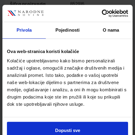
Šifra proizvoda
852916
Jedinična mjera
kom
Nakladnik
ELEMENT d.o.o.
Autor
Kristina Kekelj
Privola
Pojedinosti
O nama
Školski razred
10 1.RAZRED SŠ
Vrsta školske knjige
RADNA BILJEŽNICA
Ova web-stranica koristi kolačiće
Vrsta škole
3 STRUKOVNA
Nastavni predmet
TEHNIČKE Š.ELEKTROTE
Kolačiće upotrebljavamo kako bismo personalizirali
sadržaj i oglase, omogućili značajke društvenih medija i
Reg br min
2194
analizirali promet. Isto tako, podatke o vašoj upotrebi
naše web-lokacije dijelimo s partnerima za društvene
medije, oglašavanje i analizu, a oni ih mogu kombinirati s
drugim podacima koje ste im pružili ili koje su prikupili
dok ste upotrebljavali njihove usluge.
Dopusti sve