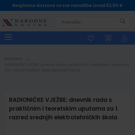
Besplatna dostava za sve narudžbe iznad 62,50 €
Pretra
Naslovna
RADIONIČKE VJEŽBE; dnevnik rada s praktičnim i teoretskim uputama
za 1. razred srednjih elektrotehničkih škola
RADIONIČKE VJEŽBE; dnevnik rada s
praktičnim i teoretskim uputama za 1.
razred srednjih elektrotehničkih škola