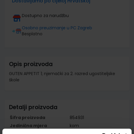
Dostavljamo po cijeloj Hrvatskoj
Dostupno za narudžbu
Osobno preuzimanje u PC Zagreb
Besplatno
Opis proizvoda
GUTEN APPETIT 1; njemački za 2. razred ugostiteljske
škole
Detalji proizvoda
Šifra proizvoda
854931
Jedinična mjera
kom
Nakladnik
ŠKOLSKA KNJIGA d.d.