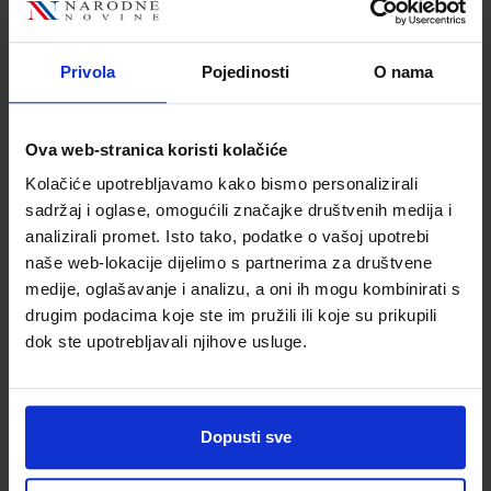
Autor
Nevenka Blažević
Školski razred
20 2.RAZRED SŠ
Privola
Pojedinosti
O nama
Vrsta školske knjige
UDŽBENIK
Vrsta škole
3 STRUKOVNA
Nastavni predmet
NJEMAČKI JEZIK
Ova web-stranica koristi kolačiće
Reg br min
1526
Kolačiće upotrebljavamo kako bismo personalizirali
sadržaj i oglase, omogućili značajke društvenih medija i
analizirali promet. Isto tako, podatke o vašoj upotrebi
naše web-lokacije dijelimo s partnerima za društvene
medije, oglašavanje i analizu, a oni ih mogu kombinirati s
drugim podacima koje ste im pružili ili koje su prikupili
dok ste upotrebljavali njihove usluge.
Dopusti sve
Newsletter prijava