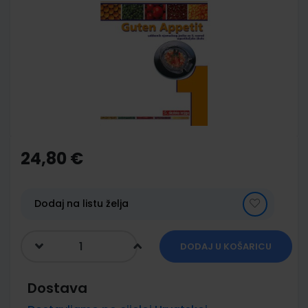
end
of
the
images
gallery
Skip
to
the
24,80 €
beginning
of
the
images
Dodaj na listu želja
gallery
DODAJ U KOŠARICU
Dostava