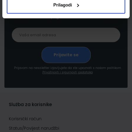
Prijavite se kako bi primali informacije o novim
Prilagodi
proizvodima i uslugama, akcijama i drugim
pogodnostima
Prijavom na newsletter izjavljujete da ste upoznati s našom politikom
Privatnosti i sigurnosti podataka
Služba za korisnike
Korisnički račun
Status/Povijest narudžbi