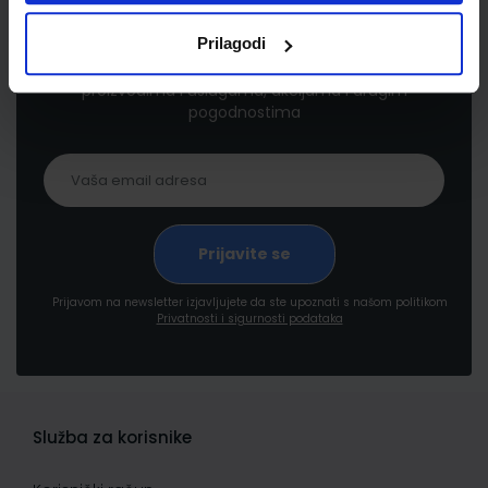
Newsletter prijava
Prilagodi
Prijavite se kako bi primali informacije o novim
proizvodima i uslugama, akcijama i drugim
pogodnostima
Prijavom na newsletter izjavljujete da ste upoznati s našom politikom
Privatnosti i sigurnosti podataka
Služba za korisnike