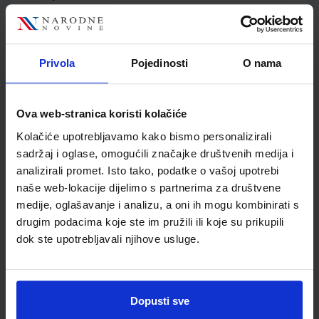
Jedinična mjera
kom
Nakladnik
ELEMENT d.o.o.
Autor
Sanja Varošanec
Privola
Pojedinosti
O nama
Školski razred
20 2.RAZRED SŠ
Vrsta školske knjige
UDŽBENIK I ZZ
Vrsta škole
3 STRUKOVNA
Ova web-stranica koristi kolačiće
Nastavni predmet
MATEMATIKA
Kolačiće upotrebljavamo kako bismo personalizirali
Reg br min
1572
sadržaj i oglase, omogućili značajke društvenih medija i
analizirali promet. Isto tako, podatke o vašoj upotrebi
naše web-lokacije dijelimo s partnerima za društvene
medije, oglašavanje i analizu, a oni ih mogu kombinirati s
drugim podacima koje ste im pružili ili koje su prikupili
dok ste upotrebljavali njihove usluge.
Dopusti sve