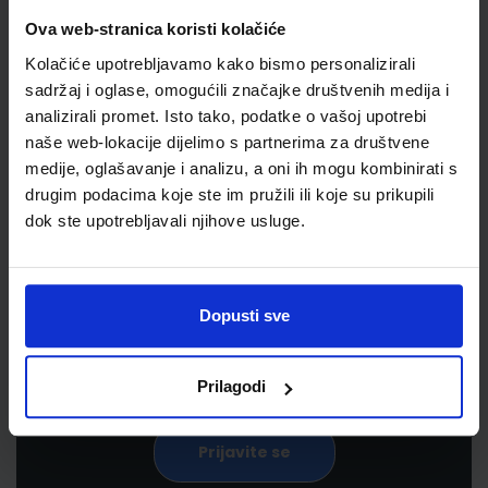
Ova web-stranica koristi kolačiće
Kolačiće upotrebljavamo kako bismo personalizirali
sadržaj i oglase, omogućili značajke društvenih medija i
analizirali promet. Isto tako, podatke o vašoj upotrebi
naše web-lokacije dijelimo s partnerima za društvene
medije, oglašavanje i analizu, a oni ih mogu kombinirati s
drugim podacima koje ste im pružili ili koje su prikupili
Newsletter prijava
dok ste upotrebljavali njihove usluge.
Prijavite se kako bi primali informacije o novim
proizvodima i uslugama, akcijama i drugim
pogodnostima
Dopusti sve
Prilagodi