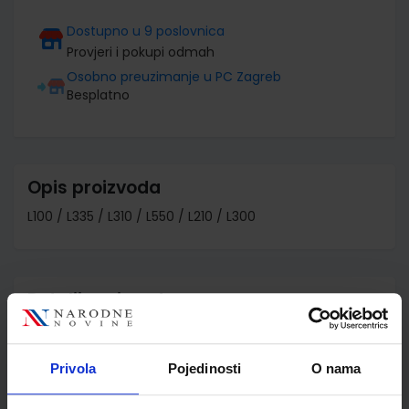
Dostupno u 9 poslovnica
Provjeri i pokupi odmah
Osobno preuzimanje u PC Zagreb
Besplatno
Opis proizvoda
L100 / L335 / L310 / L550 / L210 / L300
Detalji proizvoda
Šifra proizvoda
887671
Jedinična mjera
kom
Privola
Pojedinosti
O nama