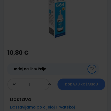
of
the
images
gallery
Skip
to
the
10,80 €
beginning
of
the
images
Dodaj na listu želja
gallery
DODAJ U KOŠARICU
Dostava
Dostavljamo po cijeloj Hrvatskoj