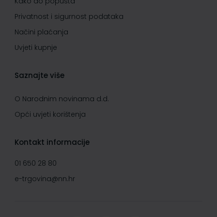
Kako do popusta
Privatnost i sigurnost podataka
Načini plaćanja
Uvjeti kupnje
Saznajte više
O Narodnim novinama d.d.
Opći uvjeti korištenja
Kontakt informacije
01 650 28 80
e-trgovina@nn.hr