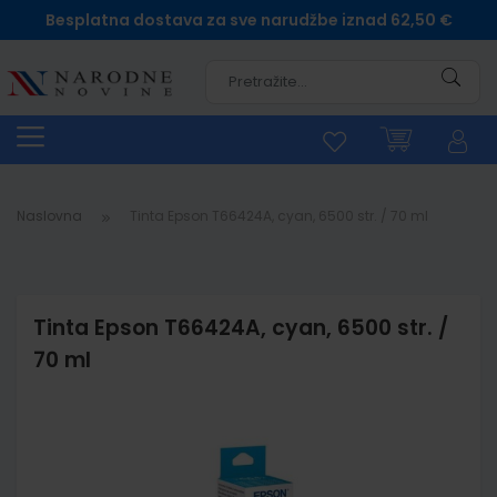
Besplatna dostava za sve narudžbe iznad 62,50 €
Pretra
Naslovna
Tinta Epson T66424A, cyan, 6500 str. / 70 ml
Tinta Epson T66424A, cyan, 6500 str. /
70 ml
Skip
to
the
end