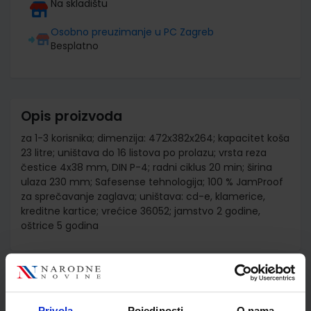
Na skladištu
Osobno preuzimanje u PC Zagreb
Besplatno
Opis proizvoda
za 1-3 korisnika; dimenzija: 472x382x264; kapacitet koša
23 litre; uništava do 16 listova po prolazu; vrsta reza
čestice 4x38 mm, DIN P-4; radni ciklus 20 min; širina
ulaza 230 mm; Safesense tehnologija; 100 % JamProof
za sprečavanje zaglava; uništava: cd-e, klamerice,
kreditne kartice; vrećice 36052; jamstvo 2 godine,
oštrice 5 godina
Detalji proizvoda
Privola
Pojedinosti
O nama