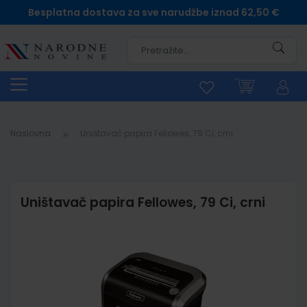
Besplatna dostava za sve narudžbe iznad 62,50 €
Pretra
Naslovna
Uništavač papira Fellowes, 79 Ci, crni
Uništavač papira Fellowes, 79 Ci, crni
Skip
to
the
end
of
the