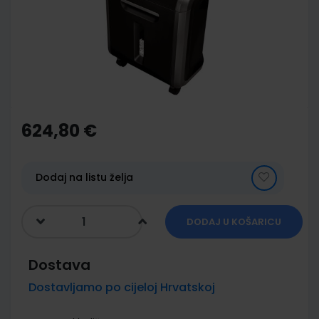
images
gallery
Skip
to
the
624,80 €
beginning
of
the
images
Dodaj na listu želja
gallery
DODAJ U KOŠARICU
Dostava
Dostavljamo po cijeloj Hrvatskoj