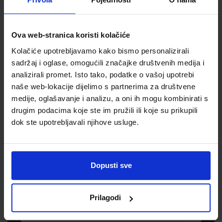
Šifra proizvoda
899816
Jedinična mjera
kom
Ova web-stranica koristi kolačiće
Kolačiće upotrebljavamo kako bismo personalizirali
sadržaj i oglase, omogućili značajke društvenih medija i
analizirali promet. Isto tako, podatke o vašoj upotrebi
naše web-lokacije dijelimo s partnerima za društvene
medije, oglašavanje i analizu, a oni ih mogu kombinirati s
drugim podacima koje ste im pružili ili koje su prikupili
dok ste upotrebljavali njihove usluge.
Newsletter prijava
Prijavite se kako bi primali informacije o novim
Dopusti sve
proizvodima i uslugama, akcijama i drugim
pogodnostima
Prilagodi