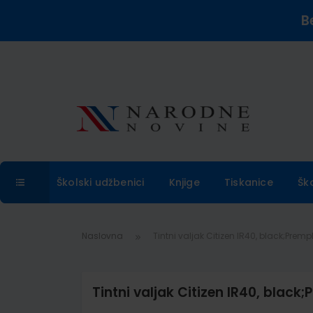
B
Školski udžbenici
Knjige
Tiskanice
Šk
Naslovna
Tintni valjak Citizen IR40, black;Premp
Tintni valjak Citizen IR40, black