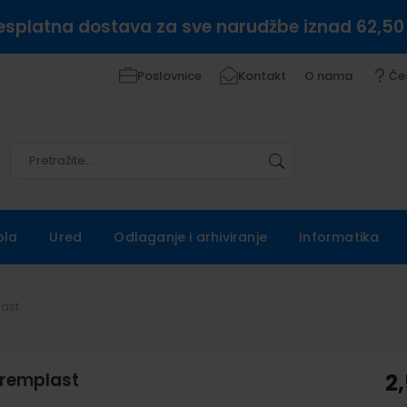
esplatna dostava za sve narudžbe iznad 62,50
Poslovnice
Kontakt
O nama
Če
Pretražite
Pretražite
ola
Ured
Odlaganje i arhiviranje
Informatika
last
;Premplast
2