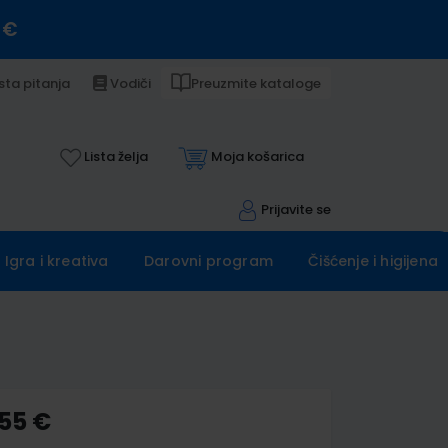
 €
sta pitanja
Vodiči
Preuzmite kataloge
Lista želja
Moja košarica
Prijavite se
Igra i kreativa
Darovni program
Čišćenje i higijena
,55 €