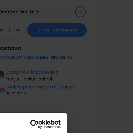
Dodaj na listu želja
DODAJ U KOŠARICU
ostava
ostavljamo po cijeloj Hrvatskoj
Dostupno u 10 poslovnica
Provjeri i pokupi odmah
Osobno preuzimanje u PC Zagreb
Besplatno