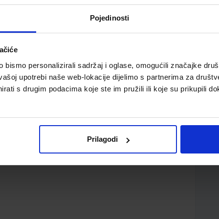
Pojedinosti
ačiće
bismo personalizirali sadržaj i oglase, omogućili značajke društv
vašoj upotrebi naše web-lokacije dijelimo s partnerima za društv
 kalkulatore Adler 4212/ 4212PD/ 4212PDCARAT/
rati s drugim podacima koje ste im pružili ili koje su prikupili do
D/ PR190/ CANON CP13/ MP12D/ MP120DH/ MP120DL/
H/ P200DH/ P200DHII/ P200DHIII/ P22D/ P22DX/P220DH/
DH/ P32D/ CASIO 1215S/2215/ FR110/ FR110HT/ FR110S/
C/FR2215S/ FR2600/ FR2650/ FR2650A/ FR2650Plus/ FR320/
Prilagodi