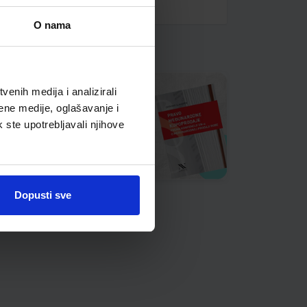
O nama
enih medija i analizirali
ene medije, oglašavanje i
k ste upotrebljavali njihove
Dopusti sve