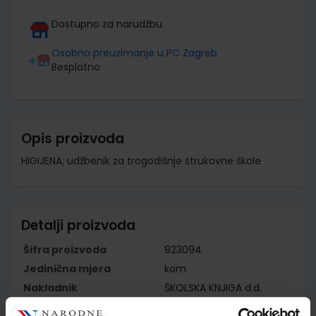
Dostupno za narudžbu
Osobno preuzimanje u PC Zagreb
Besplatno
Opis proizvoda
HIGIJENA; udžbenik za trogodišnje strukovne škole
Detalji proizvoda
Šifra proizvoda
923094
Jedinična mjera
kom
Nakladnik
ŠKOLSKA KNJIGA d.d.
Autor
Vesna Kostović Vranješ