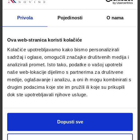
Mirko Ruščić
Školski razred
80 VIŠE RAZREDA SŠ
Privola
Pojedinosti
O nama
Vrsta školske knjige
UDŽBENIK
Vrsta škole
3 STRUKOVNA
Nastavni predmet
HIGIJENA
Ova web-stranica koristi kolačiće
Reg br min
3111
Kolačiće upotrebljavamo kako bismo personalizirali
sadržaj i oglase, omogućili značajke društvenih medija i
analizirali promet. Isto tako, podatke o vašoj upotrebi
naše web-lokacije dijelimo s partnerima za društvene
medije, oglašavanje i analizu, a oni ih mogu kombinirati s
drugim podacima koje ste im pružili ili koje su prikupili
dok ste upotrebljavali njihove usluge.
Dopusti sve
Newsletter prijava
Prijavite se kako bi primali informacije o novim