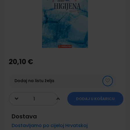
of
the
images
gallery
Skip
to
the
20,10 €
beginning
of
the
images
Dodaj na listu želja
gallery
DODAJ U KOŠARICU
Dostava
Dostavljamo po cijeloj Hrvatskoj