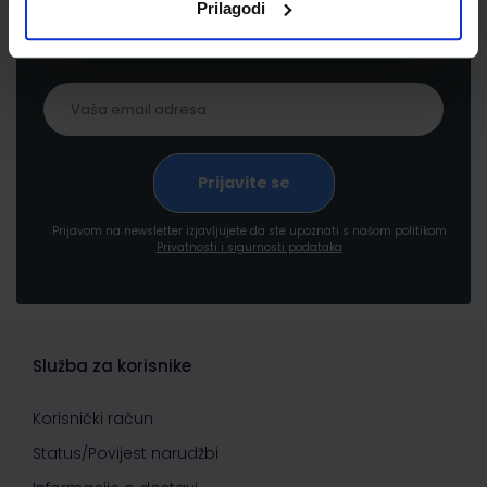
Prilagodi
proizvodima i uslugama, akcijama i drugim
pogodnostima
Prijavom na newsletter izjavljujete da ste upoznati s našom politikom
Privatnosti i sigurnosti podataka
Služba za korisnike
Korisnički račun
Status/Povijest narudžbi