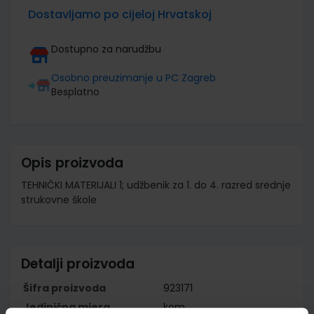
Dostavljamo po cijeloj Hrvatskoj
Dostupno za narudžbu
Osobno preuzimanje u PC Zagreb
Besplatno
Opis proizvoda
TEHNIČKI MATERIJALI 1; udžbenik za 1. do 4. razred srednje
strukovne škole
Detalji proizvoda
Šifra proizvoda
923171
Jedinična mjera
kom