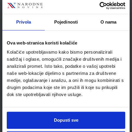
Nakladnik
ŠKOLSKA KNJIGA d.d.
Autor
Franjo Toufar
Školski razred
80 VIŠE RAZREDA SŠ
Privola
Pojedinosti
O nama
Vrsta školske knjige
UDŽBENIK
Vrsta škole
3 STRUKOVNA
Ova web-stranica koristi kolačiće
Nastavni predmet
TEHNIČKE Š.STROJARST
Kolačiće upotrebljavamo kako bismo personalizirali
Reg br min
1241
sadržaj i oglase, omogućili značajke društvenih medija i
analizirali promet. Isto tako, podatke o vašoj upotrebi
naše web-lokacije dijelimo s partnerima za društvene
medije, oglašavanje i analizu, a oni ih mogu kombinirati s
drugim podacima koje ste im pružili ili koje su prikupili
dok ste upotrebljavali njihove usluge.
Dopusti sve
Newsletter prijava