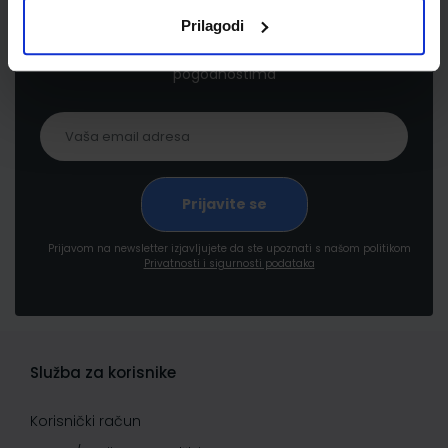
Prilagodi
Prijavite se kako bi primali informacije o novim
proizvodima i uslugama, akcijama i drugim
pogodnostima
Prijavom na newsletter izjavljujete da ste upoznati s našom politikom
Privatnosti i sigurnosti podataka
Služba za korisnike
Korisnički račun