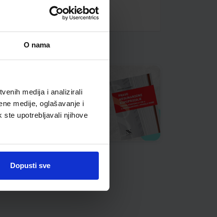
O nama
enih medija i analizirali
ene medije, oglašavanje i
k ste upotrebljavali njihove
Dopusti sve