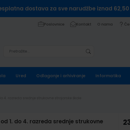
esplatna dostava za sve narudžbe iznad 62,50
Poslovnice
Kontakt
O nama
Če
Pretražite
Pretražite
ola
Ured
Odlaganje i arhiviranje
Informatika
do 4. razreda srednje strukovne strojarske škole
od 1. do 4. razreda srednje strukovne
2