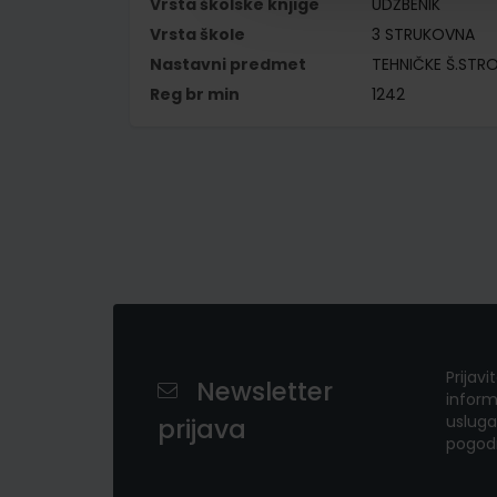
Vrsta školske knjige
UDŽBENIK
Vrsta škole
3 STRUKOVNA
Nastavni predmet
TEHNIČKE Š.STR
Reg br min
1242
Prijavi
Newsletter
inform
usluga
prijava
pogod