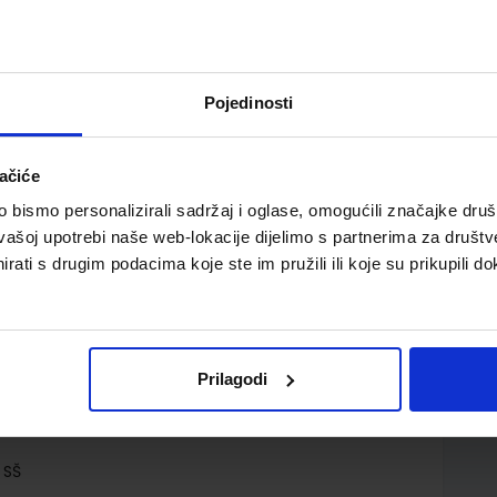
Pojedinosti
ačiće
zreda srednje strukovne strojarske škole
bismo personalizirali sadržaj i oglase, omogućili značajke društv
vašoj upotrebi naše web-lokacije dijelimo s partnerima za društv
rati s drugim podacima koje ste im pružili ili koje su prikupili do
Prilagodi
d.d.
 SŠ