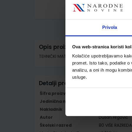
Skip
to
the
Privola
beginning
of
the
images
Opis proizvoda
Ova web-stranica koristi kol
gallery
TEHNIČKI MATERIJALI 2; udžbenik od 1. do 4. ra
Kolačiće upotrebljavamo kako 
promet. Isto tako, podatke o 
analizu, a oni ih mogu kombini
usluge.
Detalji proizvoda
Šifra proizvoda
923172
Jedinična mjera
kom
Nakladnik
ŠKOLSKA KNJIGA 
Autor
Dušan Hrgović
Školski razred
80 VIŠE RAZREDA