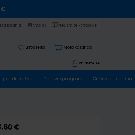
 €
sta pitanja
Vodiči
Preuzmite kataloge
Lista želja
Moja košarica
Prijavite se
Igra i kreativa
Darovni program
Čišćenje i higijena
3,60 €