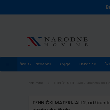
B
Školski udžbenici
Knjige
Tiskanice
Šk
Naslovna
TEHNIČKI MATERIJALI 2; udžbenik od 1. 
TEHNIČKI MATERIJALI 2; udžbenik 
strojarske škole