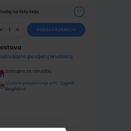
Dodaj na listu želja
DODAJ U KOŠARICU
ostava
ostavljamo po cijeloj Hrvatskoj
Dostupno za narudžbu
Osobno preuzimanje u PC Zagreb
Besplatno