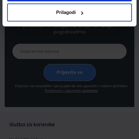
Newsletter prijava
Prilagodi
Prijavite se kako bi primali informacije o novim
proizvodima i uslugama, akcijama i drugim
pogodnostima
Prijavom na newsletter izjavljujete da ste upoznati s našom politikom
Privatnosti i sigurnosti podataka
Služba za korisnike