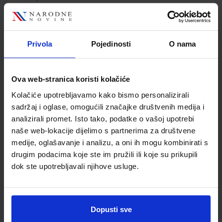
Jedinična mjera
kom
Nakladnik
ŠKOLSKA KNJIGA d.d.
Autor
Ružica Ilić Ivan Malčić
Privola
Pojedinosti
O nama
Školski razred
80 VIŠE RAZREDA SŠ
Vrsta školske knjige
UDŽBENIK
Vrsta škole
3 STRUKOVNA
Ova web-stranica koristi kolačiće
Nastavni predmet
ZDRAVST. I MED.ŠKOLE
Kolačiće upotrebljavamo kako bismo personalizirali
Reg br min
2182
sadržaj i oglase, omogućili značajke društvenih medija i
analizirali promet. Isto tako, podatke o vašoj upotrebi
naše web-lokacije dijelimo s partnerima za društvene
medije, oglašavanje i analizu, a oni ih mogu kombinirati s
drugim podacima koje ste im pružili ili koje su prikupili
dok ste upotrebljavali njihove usluge.
Dopusti sve