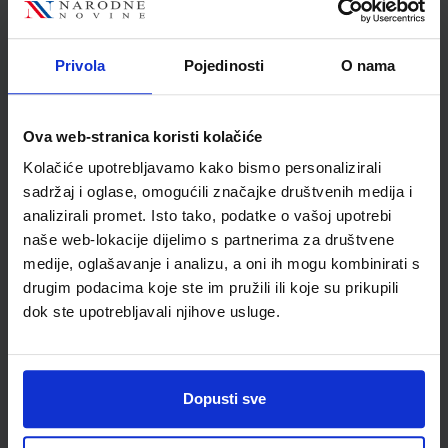
Autor
Andrea Bednjanec Ivan
Merki
Školski razred
20 2.RAZRED SŠ
Privola
Pojedinosti
O nama
Vrsta školske knjige
ZBIRKA ZADATAKA
Vrsta škole
3 STRUKOVNA
Nastavni predmet
TEHNIČKE Š.ELEKTROTE
Ova web-stranica koristi kolačiće
Reg br min
1185
Kolačiće upotrebljavamo kako bismo personalizirali
sadržaj i oglase, omogućili značajke društvenih medija i
analizirali promet. Isto tako, podatke o vašoj upotrebi
naše web-lokacije dijelimo s partnerima za društvene
medije, oglašavanje i analizu, a oni ih mogu kombinirati s
drugim podacima koje ste im pružili ili koje su prikupili
dok ste upotrebljavali njihove usluge.
Dopusti sve
Newsletter prijava