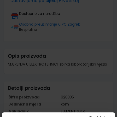
Dostavljamo po cijeloj Hrvatskoj
Dostupno za narudžbu
Osobno preuzimanje u PC Zagreb
Besplatno
Opis proizvoda
MJERENJA U ELEKTROTEHNICI; zbirka laboratorijskih vježbi
Detalji proizvoda
Šifra proizvoda
928335
Jedinična mjera
kom
Nakladnik
ELEMENT d.o.o.