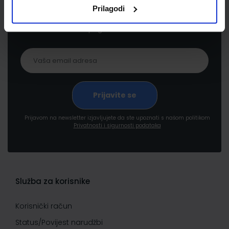
Prijavite se kako bi primali informacije o novim
Prilagodi
proizvodima i uslugama, akcijama i drugim
pogodnostima
Prijavom na newsletter izjavljujete da ste upoznati s našom politikom
Privatnosti i sigurnosti podataka
Služba za korisnike
Korisnički račun
Status/Povijest narudžbi