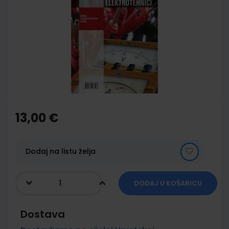
end
of
the
images
gallery
Skip
to
the
13,00 €
beginning
of
the
images
Dodaj na listu želja
gallery
DODAJ U KOŠARICU
Dostava