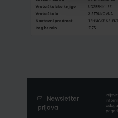
Vrsta školske knjige
UDŽBENIK I ZZ
Vrsta škole
3 STRUKOVNA
Nastavni predmet
TEHNIČKE Š.ELE
Reg br min
2175
Prijavi
Newsletter
inform
usluga
prijava
pogod