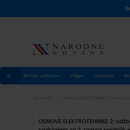
B
Školski udžbenici
Knjige
Tiskanice
Šk
Naslovna
OSNOVE ELEKTROTEHNIKE 2; udžbenik i z
OSNOVE ELEKTROTEHNIKE 2; udžbe
sadržajem za 2. razred srednjih e