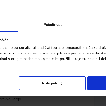
Pojedinosti
ačiće
adataka s multimedijskim sadržajem za 2. razred
bismo personalizirali sadržaj i oglase, omogućili značajke društv
vašoj upotrebi naše web-lokacije dijelimo s partnerima za društv
rati s drugim podacima koje ste im pružili ili koje su prikupili do
Prilagodi
Zdravko Varga