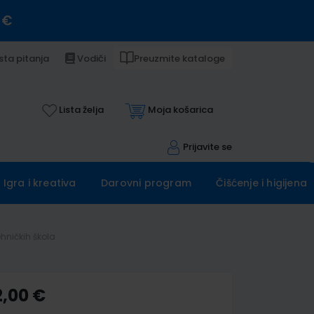
 €
sta pitanja
Vodiči
Preuzmite kataloge
Lista želja
Moja košarica
Prijavite se
Igra i kreativa
Darovni program
Čišćenje i higijena
hničkih škola
2,00 €