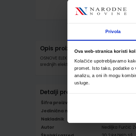
Skip
to
the
beginning
Privola
of
the
images
Opis proizvoda
gallery
Ova web-stranica koristi kol
OSNOVE ELEKTROTEHNIKE 2; udžbenik i zbirka z
Kolačiće upotrebljavamo kako 
srednjih elektrotehničkih škola
promet. Isto tako, podatke o 
analizu, a oni ih mogu kombini
usluge.
Detalji proizvoda
Šifra proizvoda
928338
Jedinična mjera
kom
Nakladnik
ELEMENT d.o.o.
Autor
Nediljka Furčić 
Školski razred
20 2.RAZRED SŠ