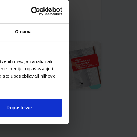
O nama
enih medija i analizirali
ene medije, oglašavanje i
k ste upotrebljavali njihove
Dopusti sve