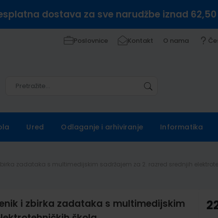
esplatna dostava za sve narudžbe iznad 62,50
Poslovnice
Kontakt
O nama
Če
Pretražite
Pretražite
ola
Ured
Odlaganje i arhiviranje
Informatika
birka zadataka s multimedijskim sadržajem za 2. razred srednjih elektrote
nik i zbirka zadataka s multimedijskim
2
lektrotehničkih škola