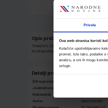
Skip
to
the
beginning
Privola
of
the
images
Opis proizvoda
gallery
Ova web-stranica koristi kol
TEHNIČKO CRTANJE 2; radna bilježnica za 2. raz
Kolačiće upotrebljavamo kako 
brodogradnje
promet. Isto tako, podatke o 
analizu, a oni ih mogu kombini
usluge.
Detalji proizvoda
Šifra proizvoda
928350
Jedinična mjera
kom
Nakladnik
ELEMENT d.o.o.
Autor
Jerko Pandžić
Školski razred
20 2.RAZRED SŠ