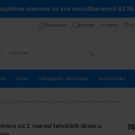
esplatna dostava za sve narudžbe iznad 62,50
Poslovnice
Kontakt
O nama
Če
Pretražite
Pretražite
ola
Ured
Odlaganje i arhiviranje
Informatika
za 2. razred tehničkih škola u području strojarstva i brodogradnje
nica za 2. razred tehničkih škola u
1
dnje