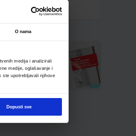
O nama
enih medija i analizirali
ene medije, oglašavanje i
k ste upotrebljavali njihove
Dopusti sve