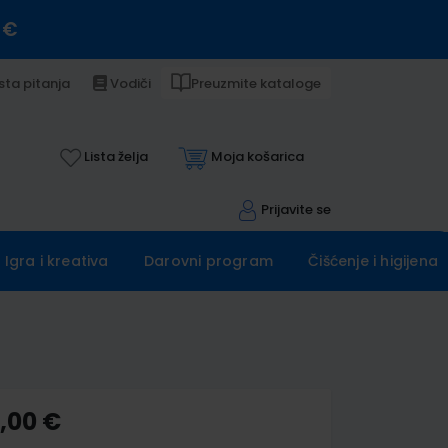
 €
sta pitanja
Vodiči
Preuzmite kataloge
Lista želja
Moja košarica
Prijavite se
Igra i kreativa
Darovni program
Čišćenje i higijena
5,00 €