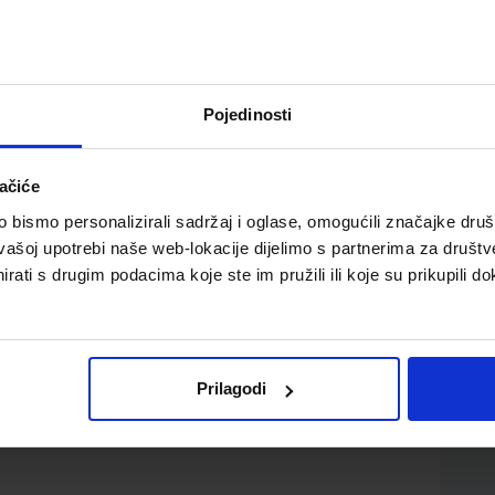
Pojedinosti
ačiće
red tehničkih škola u području strojarstva i
bismo personalizirali sadržaj i oglase, omogućili značajke društv
vašoj upotrebi naše web-lokacije dijelimo s partnerima za društv
rati s drugim podacima koje ste im pružili ili koje su prikupili do
Prilagodi