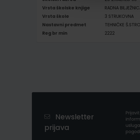
Vrsta školske knjige
RADNA BILJEŽNIC
Vrsta škole
3 STRUKOVNA
Nastavni predmet
TEHNIČKE Š.STR
Reg br min
2222
Prijavi
Newsletter
inform
usluga
prijava
pogod