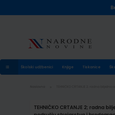
B
Školski udžbenici
Knjige
Tiskanice
Šk
Naslovna
TEHNIČKO CRTANJE 2; radna bilježnica 
TEHNIČKO CRTANJE 2; radna biljež
području strojarstva i brodogra