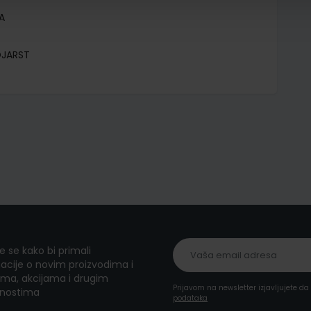
A
OJARST
te se kako bi primali
acije o novim proizvodima i
ma, akcijama i drugim
Prijavom na newsletter izjavljujete d
nostima
podataka