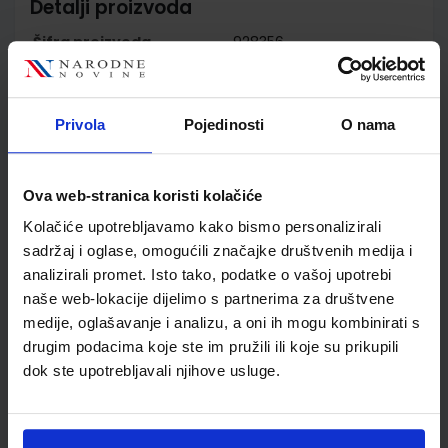
Detalji proizvoda
Šifra proizvoda
928356
Jedinična mjera
kom
Nakladnik
ELEMENT d.o.o.
Autor
Nediljka Furčić Zdravko
Privola
Pojedinosti
O nama
Varga
Školski razred
20 2.RAZRED SŠ
Ova web-stranica koristi kolačiće
Vrsta školske knjige
UDŽBENIK I ZZ
Vrsta škole
3 STRUKOVNA
Kolačiće upotrebljavamo kako bismo personalizirali
Nastavni predmet
3GOD. EL.STR.ŠKOLE
sadržaj i oglase, omogućili značajke društvenih medija i
analizirali promet. Isto tako, podatke o vašoj upotrebi
Reg br min
2113
naše web-lokacije dijelimo s partnerima za društvene
medije, oglašavanje i analizu, a oni ih mogu kombinirati s
drugim podacima koje ste im pružili ili koje su prikupili
dok ste upotrebljavali njihove usluge.