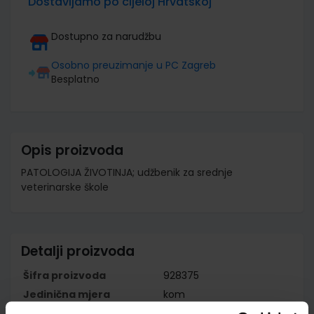
Dostavljamo po cijeloj Hrvatskoj
Dostupno za narudžbu
Osobno preuzimanje u PC Zagreb
Besplatno
Opis proizvoda
PATOLOGIJA ŽIVOTINJA; udžbenik za srednje
veterinarske škole
Detalji proizvoda
Šifra proizvoda
928375
Jedinična mjera
kom
Nakladnik
ŠKOLSKA KNJIGA d.d.