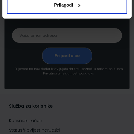
Prijavite se kako bi primali informacije o novim
Prilagodi
proizvodima i uslugama, akcijama i drugim
pogodnostima
Prijavom na newsletter izjavljujete da ste upoznati s našom politikom
Privatnosti i sigurnosti podataka
Služba za korisnike
Korisnički račun
Status/Povijest narudžbi