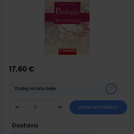
end
of
the
images
gallery
Skip
to
the
17,60 €
beginning
of
the
images
Dodaj na listu želja
gallery
DODAJ U KOŠARICU
Dostava