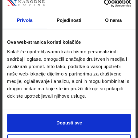
Autor
Križan Čuljak
Školski razred
20 2.RAZRED SŠ
Privola
Pojedinosti
O nama
Vrsta školske knjige
UDŽBENIK
Vrsta škole
3 STRUKOVNA
Nastavni predmet
VETERINARSKE ŠKOLE
Ova web-stranica koristi kolačiće
Reg br min
1336
Kolačiće upotrebljavamo kako bismo personalizirali
sadržaj i oglase, omogućili značajke društvenih medija i
analizirali promet. Isto tako, podatke o vašoj upotrebi
naše web-lokacije dijelimo s partnerima za društvene
medije, oglašavanje i analizu, a oni ih mogu kombinirati s
drugim podacima koje ste im pružili ili koje su prikupili
dok ste upotrebljavali njihove usluge.
Dopusti sve
Newsletter prijava