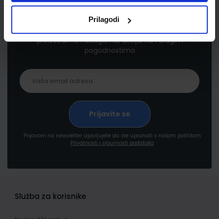
Newsletter prijava
Prilagodi
Prijavite se kako bi primali informacije o novim
proizvodima i uslugama, akcijama i drugim
pogodnostima
Prijavom na newsletter izjavljujete da ste upoznati s našom politikom
Privatnosti i sigurnosti podataka
Služba za korisnike