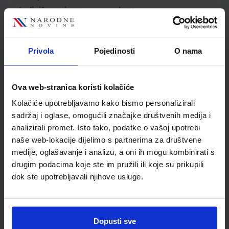
Jedinična mjera
kom
Nakladnik
ELEMENT d.o.o.
Autor
Vesna Erceg Sanja
Varošanec
Privola
Pojedinosti
O nama
Školski razred
30 3.RAZRED SŠ
Vrsta školske knjige
UDŽBENIK I ZZ
Ova web-stranica koristi kolačiće
Vrsta škole
3 STRUKOVNA
Nastavni predmet
MATEMATIKA
Kolačiće upotrebljavamo kako bismo personalizirali
sadržaj i oglase, omogućili značajke društvenih medija i
Reg br min
2871
analizirali promet. Isto tako, podatke o vašoj upotrebi
naše web-lokacije dijelimo s partnerima za društvene
medije, oglašavanje i analizu, a oni ih mogu kombinirati s
drugim podacima koje ste im pružili ili koje su prikupili
dok ste upotrebljavali njihove usluge.
Dopusti sve