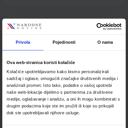
Detalji proizvoda
Šifra proizvoda
928609
Jedinična mjera
kom
Privola
Pojedinosti
O nama
Nakladnik
ŠKOLSKA KNJIGA d.d.
Autor
Zoran Kalinić
Školski razred
30 3.RAZRED SŠ
Ova web-stranica koristi kolačiće
Vrsta školske knjige
UDŽBENIK
Kolačiće upotrebljavamo kako bismo personalizirali
Vrsta škole
3 STRUKOVNA
sadržaj i oglase, omogućili značajke društvenih medija i
Nastavni predmet
TEHNIČKE Š.STROJARST
analizirali promet. Isto tako, podatke o vašoj upotrebi
naše web-lokacije dijelimo s partnerima za društvene
Reg br min
1258
medije, oglašavanje i analizu, a oni ih mogu kombinirati s
drugim podacima koje ste im pružili ili koje su prikupili
dok ste upotrebljavali njihove usluge.