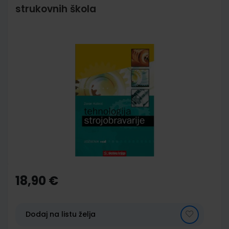
strukovnih škola
Skip
to
the
end
of
the
images
gallery
Skip
to
the
18,90 €
beginning
of
the
images
Dodaj na listu želja
gallery