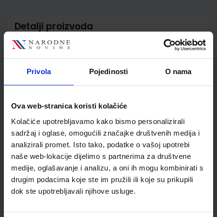
Detalji proizvoda
Šifra proizvoda
928642
Jedinična mjera
kom
Nakladnik
ŠKOLSKA KNJIGA d.d.
Privola
Pojedinosti
O nama
Autor
Broz Budisavljević
Franković Not
Školski razred
30 3.RAZRED SŠ
Ova web-stranica koristi kolačiće
Vrsta školske knjige
UDŽBENIK
Kolačiće upotrebljavamo kako bismo personalizirali
Vrsta škole
3 STRUKOVNA
sadržaj i oglase, omogućili značajke društvenih medija i
Nastavni predmet
ZDRAVST. I MED.ŠKOLE
analizirali promet. Isto tako, podatke o vašoj upotrebi
naše web-lokacije dijelimo s partnerima za društvene
Reg br min
1366
medije, oglašavanje i analizu, a oni ih mogu kombinirati s
drugim podacima koje ste im pružili ili koje su prikupili
dok ste upotrebljavali njihove usluge.