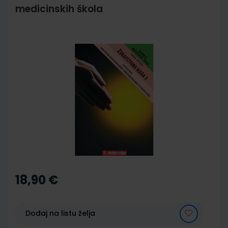
medicinskih škola
Skip
to
the
end
of
the
images
gallery
Skip
to
the
18,90 €
beginning
of
the
images
Dodaj na listu želja
gallery