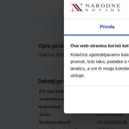
Skip
to
the
Privola
beginning
of
the
images
Opis proizvoda
Ova web-stranica koristi kol
gallery
OSNOVE VETERINARSKE KIRURGIJE; udžbenik za 4
Kolačiće upotrebljavamo kako 
promet. Isto tako, podatke o 
analizu, a oni ih mogu kombini
usluge.
Detalji proizvoda
Šifra proizvoda
928888
Jedinična mjera
kom
Nakladnik
ŠKOLSKA KNJIGA 
Autor
Darko Capek
Školski razred
40 4.RAZRED SŠ