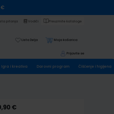
 €
sta pitanja
Vodiči
Preuzmite kataloge
Lista želja
Moja košarica
Prijavite se
Igra i kreativa
Darovni program
Čišćenje i higijena
0,90 €