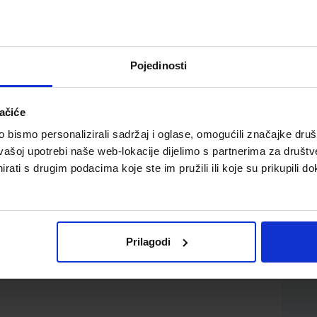
Pojedinosti
ačiće
. razred veterinarskih škola
bismo personalizirali sadržaj i oglase, omogućili značajke društv
vašoj upotrebi naše web-lokacije dijelimo s partnerima za društv
rati s drugim podacima koje ste im pružili ili koje su prikupili do
Prilagodi
d.d.