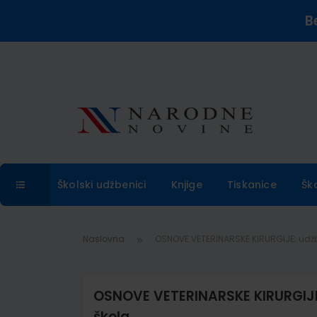
B
Školski udžbenici
Knjige
Tiskanice
Šk
Naslovna
OSNOVE VETERINARSKE KIRURGIJE; udžbe
OSNOVE VETERINARSKE KIRURGIJE; 
škola