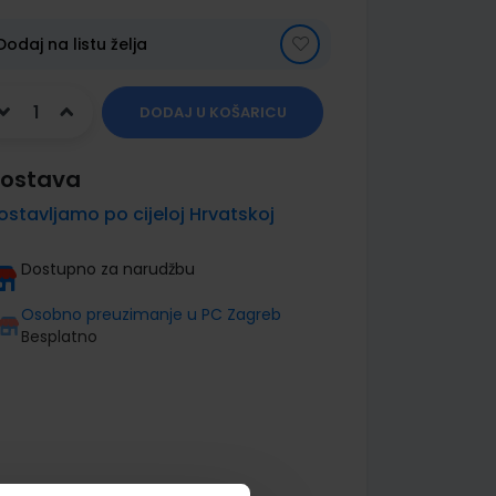
Dodaj na listu želja
DODAJ U KOŠARICU
ostava
ostavljamo po cijeloj Hrvatskoj
Dostupno za narudžbu
Osobno preuzimanje u PC Zagreb
Besplatno