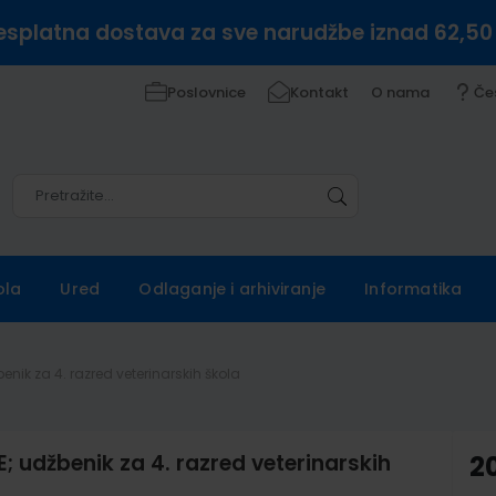
esplatna dostava za sve narudžbe iznad 62,50
Poslovnice
Kontakt
O nama
Če
Pretražite
Pretražite
ola
Ured
Odlaganje i arhiviranje
Informatika
nik za 4. razred veterinarskih škola
udžbenik za 4. razred veterinarskih
2