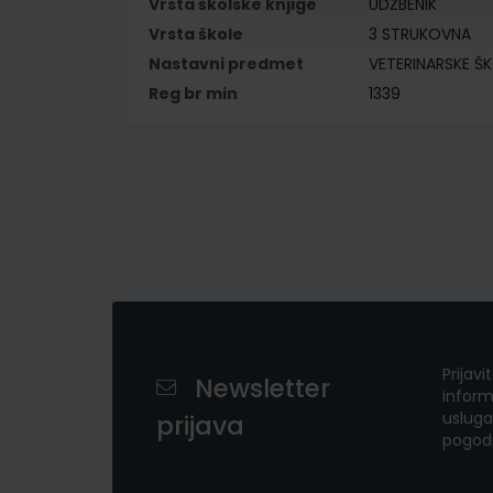
Vrsta školske knjige
UDŽBENIK
Vrsta škole
3 STRUKOVNA
Nastavni predmet
VETERINARSKE Š
Reg br min
1339
Prijavi
Newsletter
inform
usluga
prijava
pogod