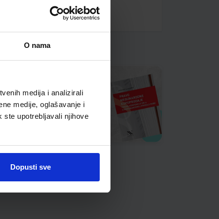
O nama
enih medija i analizirali
ene medije, oglašavanje i
k ste upotrebljavali njihove
Dopusti sve