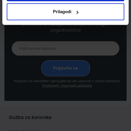
Newsletter prijava
Prilagodi
Prijavite se kako bi primali informacije o novim
proizvodima i uslugama, akcijama i drugim
pogodnostima
Prijavom na newsletter izjavljujete da ste upoznati s našom politikom
Privatnosti i sigurnosti podataka
Služba za korisnike