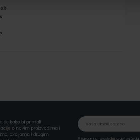
 SŠ
A
P
te se kako bi primali
acije o novim proizvodima i
ma, akcijama i drugim
Prijavom na newsletter izjavljujete d