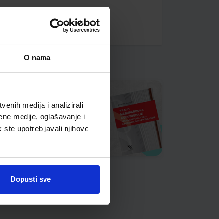
O nama
enih medija i analizirali
ene medije, oglašavanje i
k ste upotrebljavali njihove
Dopusti sve