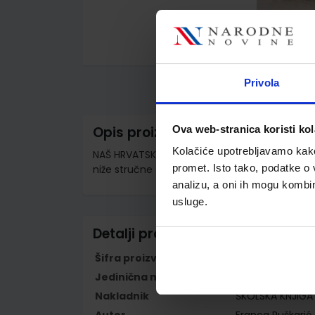
Skip
to
the
Privola
beginning
of
the
images
Ova web-stranica koristi kol
Opis proizvoda
gallery
Kolačiće upotrebljavamo kako 
NAŠ HRVATSKI 1-3 - PP; radna bilježnica iz hrv
promet. Isto tako, podatke o 
niže stručne spreme prema posebnom prog
analizu, a oni ih mogu kombini
usluge.
Detalji proizvoda
Šifra proizvoda
928992
Jedinična mjera
kom
Nakladnik
ŠKOLSKA KNJIGA 