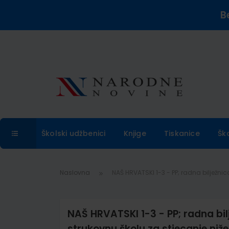
B
Školski udžbenici
Knjige
Tiskanice
Šk
Naslovna
NAŠ HRVATSKI 1-3 - PP; radna bilježn
NAŠ HRVATSKI 1-3 - PP; radna bilj
strukovnu školu za stjecanje n