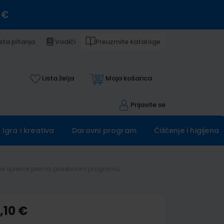
 €
sta pitanja
Vodiči
Preuzmite kataloge
Lista želja
Moja košarica
Prijavite se
Igra i kreativa
Darovni program
Čišćenje i higijena
 stručne spreme prema posebnom programu
,10 €