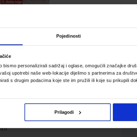
Pojedinosti
ačiće
bismo personalizirali sadržaj i oglase, omogućili značajke društv
atskog jezika za trogodišnju strukovnu školu za stjecanje
vašoj upotrebi naše web-lokacije dijelimo s partnerima za društv
ramu
rati s drugim podacima koje ste im pružili ili koje su prikupili do
Prilagodi
d.d.