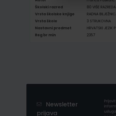
Autor
Franca Puškarić
Školski razred
80 VIŠE RAZREDA
Vrsta školske knjige
RADNA BILJEŽNIC
Vrsta škole
3 STRUKOVNA
Nastavni predmet
HRVATSKI JEZIK P
Reg br min
2357
Prijavi
Newsletter
inform
usluga
prijava