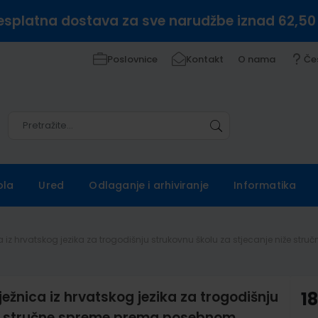
esplatna dostava za sve narudžbe iznad 62,50
Poslovnice
Kontakt
O nama
Če
Pretražite
Pretražite
ola
Ured
Odlaganje i arhiviranje
Informatika
ica iz hrvatskog jezika za trogodišnju strukovnu školu za stjecanje niže
ežnica iz hrvatskog jezika za trogodišnju
18
iže stručne spreme prema posebnom