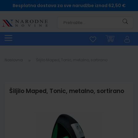
Besplatna dostava za sve narudžbe iznad 62,50 €
Pretra
Naslovna
Šiljilo Maped, Tonic, metalno, sortirano
Šiljilo Maped, Tonic, metalno, sortirano
Skip
to
the
end
of
the