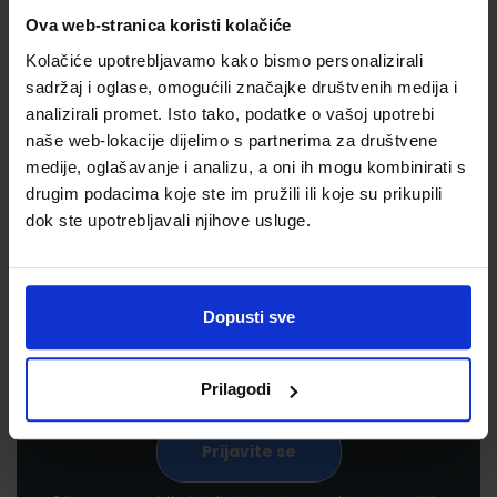
Ova web-stranica koristi kolačiće
Kolačiće upotrebljavamo kako bismo personalizirali
sadržaj i oglase, omogućili značajke društvenih medija i
analizirali promet. Isto tako, podatke o vašoj upotrebi
naše web-lokacije dijelimo s partnerima za društvene
medije, oglašavanje i analizu, a oni ih mogu kombinirati s
drugim podacima koje ste im pružili ili koje su prikupili
Newsletter prijava
dok ste upotrebljavali njihove usluge.
Prijavite se kako bi primali informacije o novim
proizvodima i uslugama, akcijama i drugim
pogodnostima
Dopusti sve
Prilagodi