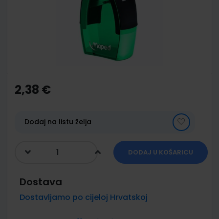
images
gallery
Skip
to
the
2,38 €
beginning
of
the
images
Dodaj na listu želja
gallery
DODAJ U KOŠARICU
Dostava
Dostavljamo po cijeloj Hrvatskoj