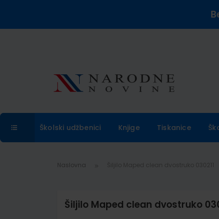
B
Školski udžbenici
Knjige
Tiskanice
Šk
Naslovna
Šiljilo Maped clean dvostruko 030211
Šiljilo Maped clean dvostruko 03