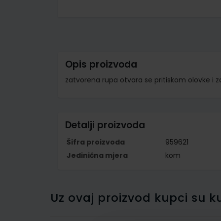
Skip
to
the
beginning
of
the
images
Opis proizvoda
gallery
zatvorena rupa otvara se pritiskom olovke i 
Detalji proizvoda
Šifra proizvoda
959621
Jedinična mjera
kom
Uz ovaj proizvod kupci su ku