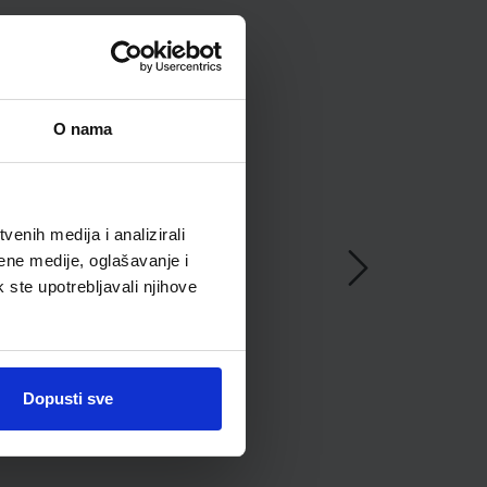
O nama
enih medija i analizirali
ene medije, oglašavanje i
k ste upotrebljavali njihove
Dopusti sve