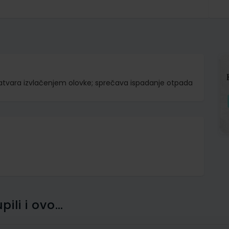
zatvara izvlačenjem olovke; sprečava ispadanje otpada
pili i ovo…