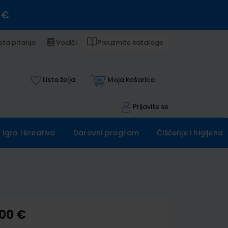
 €
sta pitanja
Vodiči
Preuzmite kataloge
Lista želja
Moja košarica
Prijavite se
Igra i kreativa
Darovni program
Čišćenje i higijena
,00 €