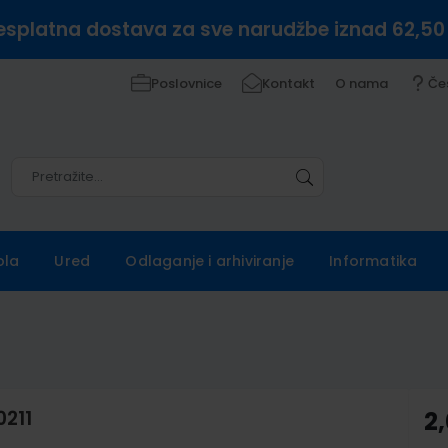
esplatna dostava za sve narudžbe iznad 62,50
Poslovnice
Kontakt
O nama
Če
Pretražite
Pretražite
ola
Ured
Odlaganje i arhiviranje
Informatika
0211
2