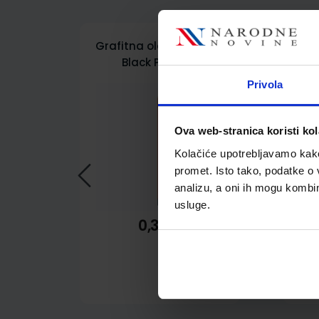
Grafitna olovka Maped
G
Black Pep'S HB
Map
MAP850021
Privola
Ova web-stranica koristi kol
Kolačiće upotrebljavamo kako 
promet. Isto tako, podatke o 
analizu, a oni ih mogu kombini
usluge.
0,33 €