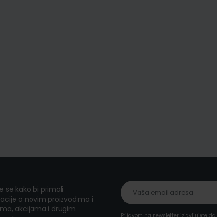
te se kako bi primali
acije o novim proizvodima i
ma, akcijama i drugim
Prijavom na newsletter izjavljujete d