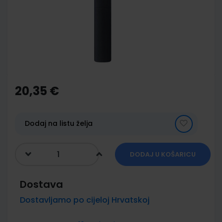
images
gallery
Skip
to
the
20,35 €
beginning
of
the
images
Dodaj na listu želja
gallery
DODAJ U KOŠARICU
Dostava
Dostavljamo po cijeloj Hrvatskoj