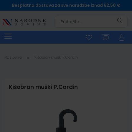
Besplatna dostava za sve narudžbe iznad 62,50 €
Pretra
Naslovna
Kišobran muški P.Cardin
Kišobran muški P.Cardin
Skip
to
the
end
of
the