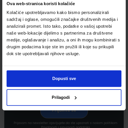
Ova web-stranica koristi kolačiće
Kolačiće upotrebljavamo kako bismo personalizirali
sadržaj i oglase, omogućili značajke društvenih medija i
analizirali promet. Isto tako, podatke o vašoj upotrebi
naše web-lokacije dijelimo s partnerima za društvene
medije, oglašavanje i analizu, a oni ih mogu kombinirati s
Newsletter prijava
drugim podacima koje ste im pružili ili koje su prikupili
dok ste upotrebljavali njihove usluge.
Prijavite se kako bi primali informacije o novim
proizvodima i uslugama, akcijama i drugim
pogodnostima
Dopusti sve
Prilagodi
Prijavom na newsletter izjavljujete da ste upoznati s našom politikom
Privatnosti i sigurnosti podataka