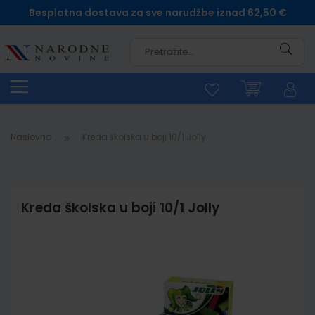
Besplatna dostava za sve narudžbe iznad 62,50 €
Pretra
Naslovna
Kreda školska u boji 10/1 Jolly
Kreda školska u boji 10/1 Jolly
Skip
to
the
end
of
the