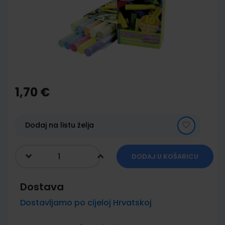
images
gallery
Skip
to
the
1,70 €
beginning
of
the
images
Dodaj na listu želja
gallery
DODAJ U KOŠARICU
Dostava
Dostavljamo po cijeloj Hrvatskoj