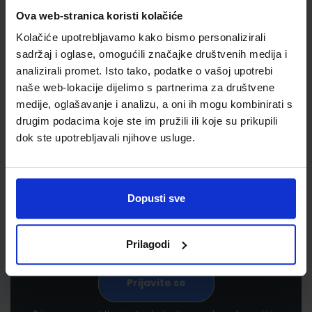
Ova web-stranica koristi kolačiće
Kolačiće upotrebljavamo kako bismo personalizirali
sadržaj i oglase, omogućili značajke društvenih medija i
analizirali promet. Isto tako, podatke o vašoj upotrebi
naše web-lokacije dijelimo s partnerima za društvene
medije, oglašavanje i analizu, a oni ih mogu kombinirati s
drugim podacima koje ste im pružili ili koje su prikupili
Newsletter prijava
dok ste upotrebljavali njihove usluge.
Prijavite se kako bi primali informacije o novim
proizvodima i uslugama, akcijama i drugim
pogodnostima
Dopusti sve
Prilagodi