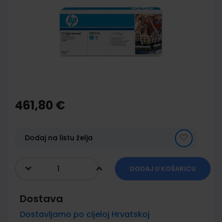
of
the
images
gallery
Skip
to
the
461,80 €
beginning
of
the
images
Dodaj na listu želja
gallery
DODAJ U KOŠARICU
Dostava
Dostavljamo po cijeloj Hrvatskoj