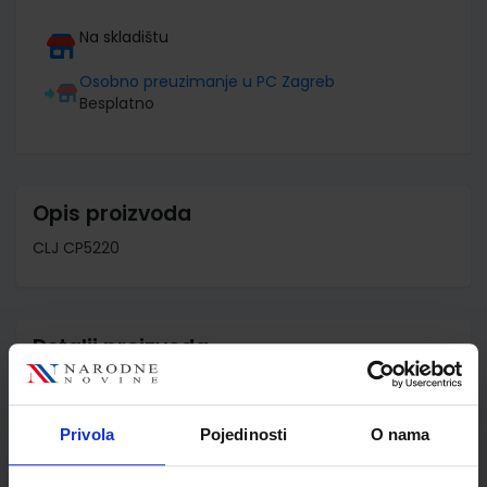
Na skladištu
Osobno preuzimanje u PC Zagreb
Besplatno
Opis proizvoda
CLJ CP5220
Detalji proizvoda
Šifra proizvoda
979852
Jedinična mjera
kom
Privola
Pojedinosti
O nama