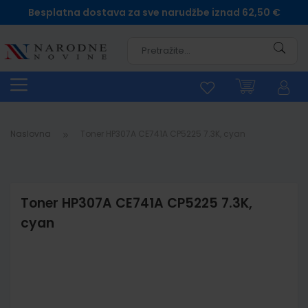
Besplatna dostava za sve narudžbe iznad 62,50 €
Pretra
Naslovna
Toner HP307A CE741A CP5225 7.3K, cyan
Toner HP307A CE741A CP5225 7.3K,
cyan
Skip
to
the
end