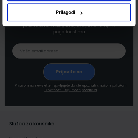
Newsletter prijava
Prilagodi
Prijavite se kako bi primali informacije o novim
proizvodima i uslugama, akcijama i drugim
pogodnostima
Prijavom na newsletter izjavljujete da ste upoznati s našom politikom
Privatnosti i sigurnosti podataka
Služba za korisnike