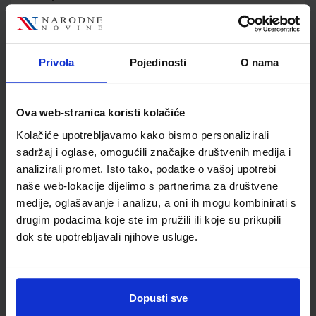
Jedinična mjera
kom
Nakladnik
ŠKOLSKA KNJIGA d.d.
Autor
Tatjana Abramović
Privola
Pojedinosti
O nama
Školski razred
30 3.RAZRED SŠ
Vrsta školske knjige
RADNA BILJEŽNICA
Vrsta škole
3 STRUKOVNA
Ova web-stranica koristi kolačiće
Nastavni predmet
PREHRAMBENE ŠKOLE
Kolačiće upotrebljavamo kako bismo personalizirali
Reg br min
3510
sadržaj i oglase, omogućili značajke društvenih medija i
analizirali promet. Isto tako, podatke o vašoj upotrebi
naše web-lokacije dijelimo s partnerima za društvene
medije, oglašavanje i analizu, a oni ih mogu kombinirati s
drugim podacima koje ste im pružili ili koje su prikupili
dok ste upotrebljavali njihove usluge.
Dopusti sve