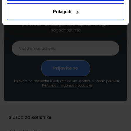
Newsletter prijava
Prilagodi
Prijavite se kako bi primali informacije o novim
proizvodima i uslugama, akcijama i drugim
pogodnostima
Prijavom na newsletter izjavljujete da ste upoznati s našom politikom
Privatnosti i sigurnosti podataka
Služba za korisnike