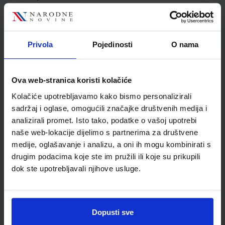
Jedinična mjera
kom
Nakladnik
ŠKOLSKA KNJIGA d.d.
Autor
Antonija Bukša
Privola
Pojedinosti
O nama
Školski razred
10 1.RAZRED SŠ
Vrsta školske knjige
UDŽBENIK
Vrsta škole
3 STRUKOVNA
Ova web-stranica koristi kolačiće
Nastavni predmet
STRUKOVNE ŠKOLE
Kolačiće upotrebljavamo kako bismo personalizirali
Reg br min
8279
sadržaj i oglase, omogućili značajke društvenih medija i
analizirali promet. Isto tako, podatke o vašoj upotrebi
naše web-lokacije dijelimo s partnerima za društvene
medije, oglašavanje i analizu, a oni ih mogu kombinirati s
drugim podacima koje ste im pružili ili koje su prikupili
dok ste upotrebljavali njihove usluge.
Dopusti sve