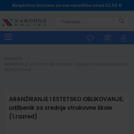
Besplatna dostava za sve narudžbe iznad 62,50 €
Pretra
Naslovna
ARANŽIRANJE I ESTETSKO OBLIKOVANJE; udžbenik za srednje strukovne
škole (1.razred)
ARANŽIRANJE I ESTETSKO OBLIKOVANJE;
udžbenik za srednje strukovne škole
(1.razred)