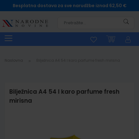
Besplatna dostava za sve narudžbe iznad 62,50 €
Pretra
Naslovna
Bilježnica A4 54 l karo parfume fresh mirisna
Bilježnica A4 54 l karo parfume fresh
mirisna
Skip
to
the
end