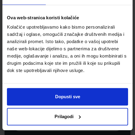
Jedinična mjera
kom
Ova web-stranica koristi kolačiće
Kolačiće upotrebljavamo kako bismo personalizirali
sadržaj i oglase, omogućili značajke društvenih medija i
analizirali promet. Isto tako, podatke o vašoj upotrebi
naše web-lokacije dijelimo s partnerima za društvene
medije, oglašavanje i analizu, a oni ih mogu kombinirati s
drugim podacima koje ste im pružili ili koje su prikupili
dok ste upotrebljavali njihove usluge.
Newsletter prijava
Prijavite se kako bi primali informacije o novim
Dopusti sve
proizvodima i uslugama, akcijama i drugim
pogodnostima
Prilagodi