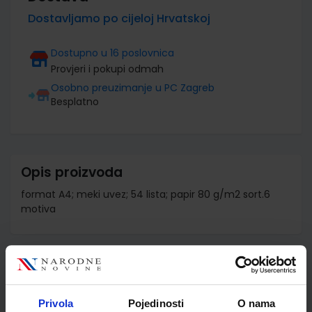
Dostavljamo po cijeloj Hrvatskoj
Dostupno u 16 poslovnica
Provjeri i pokupi odmah
Osobno preuzimanje u PC Zagreb
Besplatno
Opis proizvoda
format A4; meki uvez; 54 lista; papir 80 g/m2 sort.6
motiva
Detalji proizvoda
Šifra proizvoda
589555
Privola
Pojedinosti
O nama