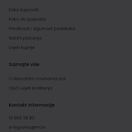
Kako kupovati
Kako do popusta
Privatnost i sigurnost podataka
Načini plaćanja
Uvjeti kupnje
Saznajte više
O Narodnim novinama d.d.
Opći uvjeti korištenja
Kontakt informacije
01 650 28 80
e-trgovina@nn.hr