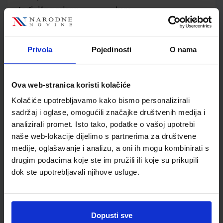
Jedinična mjera
kom
Nakladnik
ŠKOLSKA KNJIGA d.d.
Autor
Damir Bendelja Tea Gutić
Mirela Sertić Perić
Privola
Pojedinosti
O nama
Školski razred
10 1.RAZRED SŠ
Vrsta školske knjige
UDŽBENIK
Ova web-stranica koristi kolačiće
Vrsta škole
3 STRUKOVNA
Nastavni predmet
STRUKOVNE ŠKOLE
Kolačiće upotrebljavamo kako bismo personalizirali
sadržaj i oglase, omogućili značajke društvenih medija i
Reg br min
8207
analizirali promet. Isto tako, podatke o vašoj upotrebi
naše web-lokacije dijelimo s partnerima za društvene
medije, oglašavanje i analizu, a oni ih mogu kombinirati s
drugim podacima koje ste im pružili ili koje su prikupili
dok ste upotrebljavali njihove usluge.
Dopusti sve