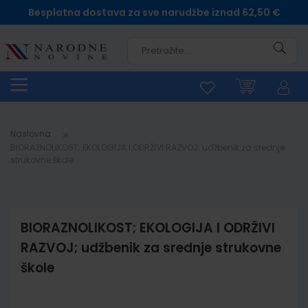
Besplatna dostava za sve narudžbe iznad 62,50 €
Pretra
Naslovna
BIORAZNOLIKOST; EKOLOGIJA I ODRŽIVI RAZVOJ; udžbenik za srednje
strukovne škole
BIORAZNOLIKOST; EKOLOGIJA I ODRŽIVI
RAZVOJ; udžbenik za srednje strukovne
škole