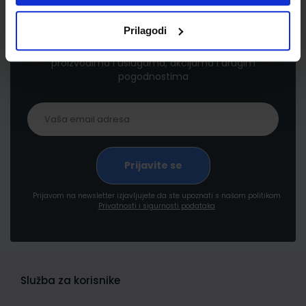
Newsletter prijava
Prilagodi
Prijavite se kako bi primali informacije o novim
proizvodima i uslugama, akcijama i drugim
pogodnostima
Prijavom na newsletter izjavljujete da ste upoznati s našom politikom
Privatnosti i sigurnosti podataka
Služba za korisnike