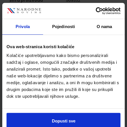
Šifra proizvoda
569332
Jedinična mjera
kom
Nakladnik
ŠKOLSKA KNJIGA d.d.
Autor
Igor Lukić
Privola
Pojedinosti
O nama
Školski razred
40 4.RAZRED SŠ
Vrsta školske knjige
UDŽBENIK
Vrsta škole
4 GIMNAZIJA+STRUKOVN
Ova web-stranica koristi kolačiće
Nastavni predmet
ETIKA
Kolačiće upotrebljavamo kako bismo personalizirali
Reg br min
7613
sadržaj i oglase, omogućili značajke društvenih medija i
analizirali promet. Isto tako, podatke o vašoj upotrebi
naše web-lokacije dijelimo s partnerima za društvene
medije, oglašavanje i analizu, a oni ih mogu kombinirati s
drugim podacima koje ste im pružili ili koje su prikupili
dok ste upotrebljavali njihove usluge.
Dopusti sve