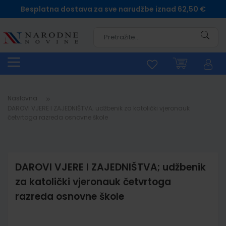
Besplatna dostava za sve narudžbe iznad 62,50 €
Pretra
Naslovna
DAROVI VJERE I ZAJEDNIŠTVA; udžbenik za katolički vjeronauk
četvrtoga razreda osnovne škole
DAROVI VJERE I ZAJEDNIŠTVA; udžbenik
za katolički vjeronauk četvrtoga
razreda osnovne škole