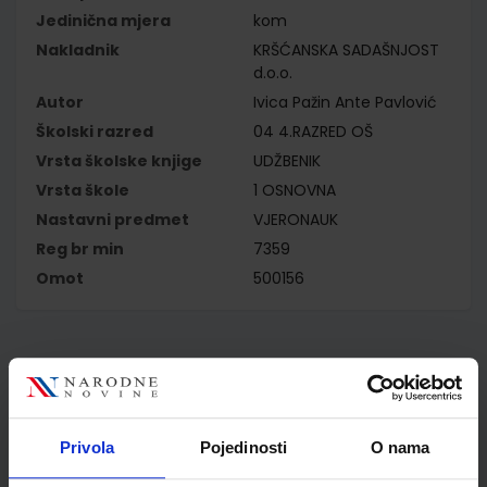
Jedinična mjera
kom
Nakladnik
KRŠĆANSKA SADAŠNJOST
d.o.o.
Autor
Ivica Pažin Ante Pavlović
Školski razred
04 4.RAZRED OŠ
Vrsta školske knjige
UDŽBENIK
Vrsta škole
1 OSNOVNA
Nastavni predmet
VJERONAUK
Reg br min
7359
Omot
500156
Kupci najčešće biraju..
Privola
Pojedinosti
O nama