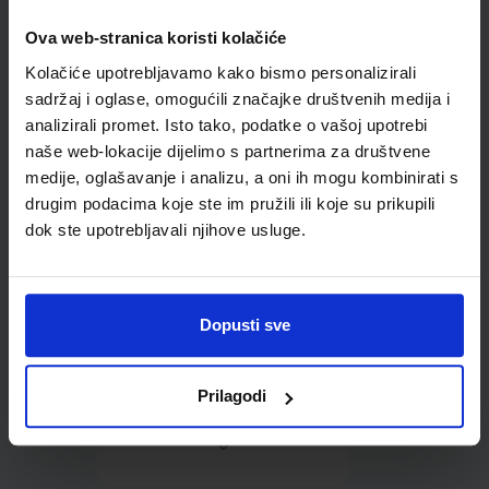
Ova web-stranica koristi kolačiće
Omot PVC za školske
Kolačiće upotrebljavamo kako bismo personalizirali
udžbenike; dimenzije
401x267; tip 156
sadržaj i oglase, omogućili značajke društvenih medija i
analizirali promet. Isto tako, podatke o vašoj upotrebi
naše web-lokacije dijelimo s partnerima za društvene
medije, oglašavanje i analizu, a oni ih mogu kombinirati s
drugim podacima koje ste im pružili ili koje su prikupili
dok ste upotrebljavali njihove usluge.
0,85 €
Dopusti sve
Prilagodi