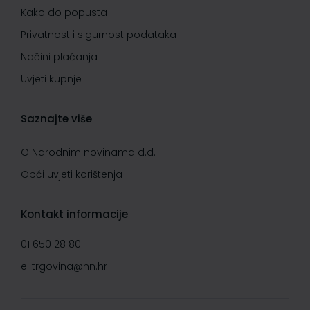
Kako do popusta
Privatnost i sigurnost podataka
Načini plaćanja
Uvjeti kupnje
Saznajte više
O Narodnim novinama d.d.
Opći uvjeti korištenja
Kontakt informacije
01 650 28 80
e-trgovina@nn.hr