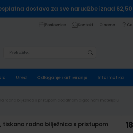
esplatna dostava za sve narudžbe iznad 62,50
Poslovnice
Kontakt
O nama
Če
Pretražite
Pretražite
ola
Ured
Odlaganje i arhiviranje
Informatika
ana radna bilježnica s pristupom dodatnom digitalnom materijalu
tiskana radna bilježnica s pristupom
1