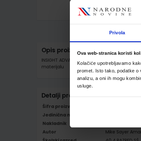
Skip
to
the
beginning
Privola
of
the
images
Opis proizvoda
gallery
Ova web-stranica koristi kol
INSIGHT ADVANCED; WB + OLP PK; tiskana radn
Kolačiće upotrebljavamo kako 
materijalu
promet. Isto tako, podatke o 
analizu, a oni ih mogu kombini
usluge.
Detalji proizvoda
Šifra proizvoda
569223
Jedinična mjera
kom
Nakladnik
PROFIL KLETT d.o
Autor
Mike Sayer Ama
Školski razred
40 4.RAZRED SŠ