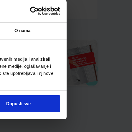
O nama
enih medija i analizirali
ene medije, oglašavanje i
k ste upotrebljavali njihove
Dopusti sve