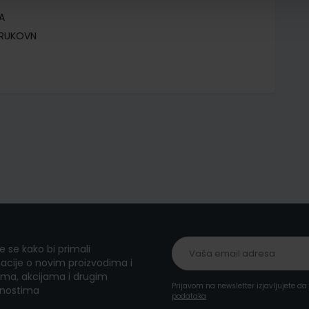
A
TRUKOVN
te se kako bi primali
acije o novim proizvodima i
ma, akcijama i drugim
Prijavom na newsletter izjavljujete d
nostima
podataka