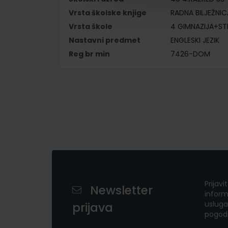
Vrsta školske knjige
RADNA BILJEŽNIC
Vrsta škole
4 GIMNAZIJA+S
Nastavni predmet
ENGLESKI JEZIK
Reg br min
7426-DOM
Prijavi
Newsletter
inform
usluga
prijava
pogod