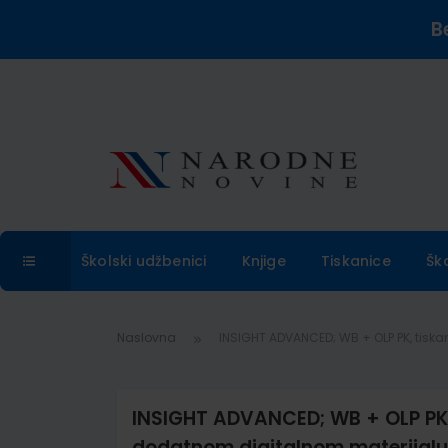
B
Školski udžbenici
Knjige
Tiskanice
Šk
Naslovna
INSIGHT ADVANCED; WB + OLP PK, tisk
INSIGHT ADVANCED; WB + OLP PK, 
dodatnom digitalnom materijalu