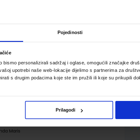
Pojedinosti
ačiće
a bilježnica s pristupom dodatnom digitalnom
bismo personalizirali sadržaj i oglase, omogućili značajke društv
vašoj upotrebi naše web-lokacije dijelimo s partnerima za društv
rati s drugim podacima koje ste im pružili ili koje su prikupili do
Prilagodi
.o.
nda Maris