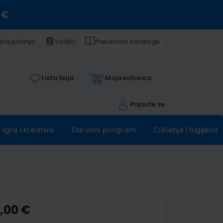
 €
sta pitanja
Vodiči
Preuzmite kataloge
Lista želja
Moja košarica
Prijavite se
Igra i kreativa
Darovni program
Čišćenje i higijena
8,00 €