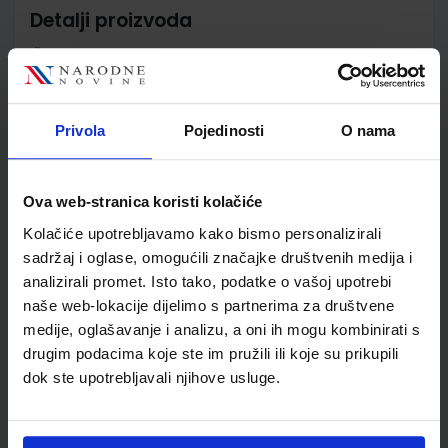
Detalji proizvoda
Šifra proizvoda
569224
Jedinična mjera
kom
Nakladnik
PROFIL KLETT d.o.o.
Privola
Pojedinosti
O nama
Autor
Liz Soars John Soars Paul
Hancock
Školski razred
40 4.RAZRED SŠ
Ova web-stranica koristi kolačiće
Vrsta školske knjige
UDŽBENIK
Kolačiće upotrebljavamo kako bismo personalizirali
Vrsta škole
4 GIMNAZIJA+STRUKOVN
sadržaj i oglase, omogućili značajke društvenih medija i
Nastavni predmet
ENGLESKI JEZIK
analizirali promet. Isto tako, podatke o vašoj upotrebi
Reg br min
7423
naše web-lokacije dijelimo s partnerima za društvene
medije, oglašavanje i analizu, a oni ih mogu kombinirati s
drugim podacima koje ste im pružili ili koje su prikupili
dok ste upotrebljavali njihove usluge.