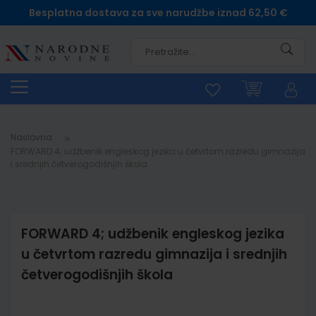
Besplatna dostava za sve narudžbe iznad 62,50 €
Pretra
Naslovna
FORWARD 4; udžbenik engleskog jezika u četvrtom razredu gimnazija
i srednjih četverogodišnjih škola
FORWARD 4; udžbenik engleskog jezika
u četvrtom razredu gimnazija i srednjih
četverogodišnjih škola