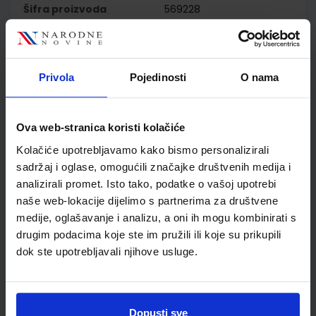
Šifra proizvoda
569228
Jedinična mjera
kom
Nakladnik
ŠKOLSKA KNJIGA d.d.
Autor
Gregović Ivić Jurković
Privola
Pojedinosti
O nama
Pavličević
Školski razred
40 4.RAZRED SŠ
Vrsta školske knjige
UDŽBENIK
Ova web-stranica koristi kolačiće
Vrsta škole
4 GIMNAZIJA+STRUKOVN
Kolačiće upotrebljavamo kako bismo personalizirali
Nastavni predmet
ENGLESKI JEZIK
sadržaj i oglase, omogućili značajke društvenih medija i
Reg br min
7623
analizirali promet. Isto tako, podatke o vašoj upotrebi
naše web-lokacije dijelimo s partnerima za društvene
medije, oglašavanje i analizu, a oni ih mogu kombinirati s
drugim podacima koje ste im pružili ili koje su prikupili
dok ste upotrebljavali njihove usluge.
Dopusti sve