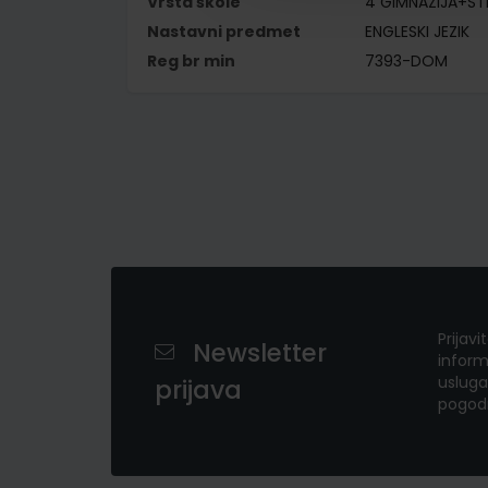
Vrsta škole
4 GIMNAZIJA+S
Nastavni predmet
ENGLESKI JEZIK
Reg br min
7393-DOM
Prijavi
Newsletter
inform
usluga
prijava
pogod