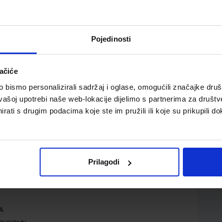
Pojedinosti
ačiće
bismo personalizirali sadržaj i oglase, omogućili značajke društv
vašoj upotrebi naše web-lokacije dijelimo s partnerima za društv
rati s drugim podacima koje ste im pružili ili koje su prikupili do
Prilagodi
d.o.o.
Rachael Roberts
A