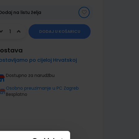
Dodaj na listu želja
DODAJ U KOŠARICU
ostava
ostavljamo po cijeloj Hrvatskoj
Dostupno za narudžbu
Osobno preuzimanje u PC Zagreb
Besplatno