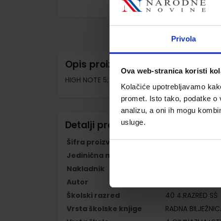
Skip
to
the
beginning
Privola
of
the
images
Opis proizvoda
gallery
Ova web-stranica koristi kol
HIGH NOTE 5; radna bilježnica
Kolačiće upotrebljavamo kako 
promet. Isto tako, podatke o 
analizu, a oni ih mogu kombini
usluge.
Detalji proizvoda
Šifra proizvoda
569237
Jedinična mjera
kom
Nakladnik
NAKLADA LJEVAK 
Autor
Lynda Edwards 
Školski razred
40 4.RAZRED SŠ
Vrsta školske knjige
RADNA BILJEŽNIC