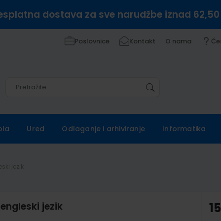
esplatna dostava za sve narudžbe iznad 62,50
Poslovnice
Kontakt
O nama
Če
Pretražite
Pretražite
ola
Ured
Odlaganje i arhiviranje
Informatika
ski jezik
engleski jezik
1