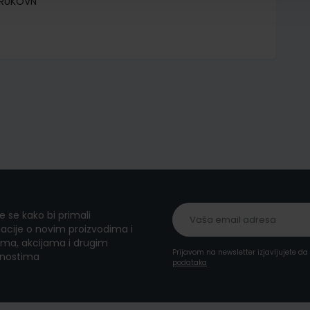
TRUKOVN
te se kako bi primali
acije o novim proizvodima i
ma, akcijama i drugim
Prijavom na newsletter izjavljujete d
nostima
podataka