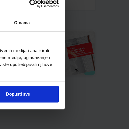
O nama
enih medija i analizirali
ene medije, oglašavanje i
k ste upotrebljavali njihove
Dopusti sve