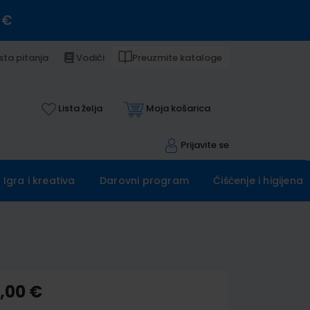
 €
sta pitanja
Vodiči
Preuzmite kataloge
Lista želja
Moja košarica
Prijavite se
Igra i kreativa
Darovni program
Čišćenje i higijena
5,00 €