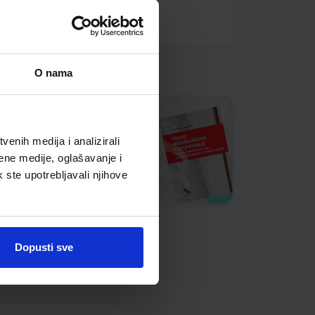
O nama
enih medija i analizirali
ene medije, oglašavanje i
k ste upotrebljavali njihove
Dopusti sve