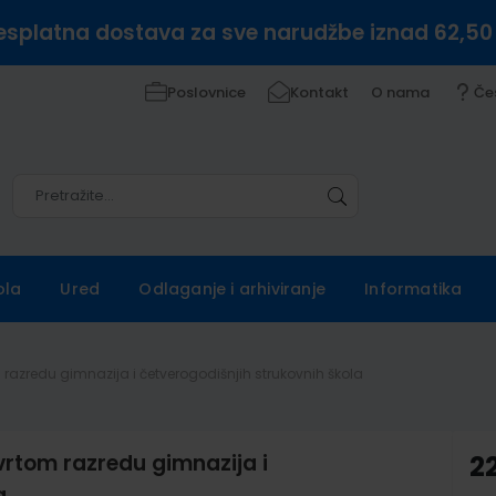
esplatna dostava za sve narudžbe iznad 62,50
Poslovnice
Kontakt
O nama
Če
Pretražite
Pretražite
ola
Ured
Odlaganje i arhiviranje
Informatika
 razredu gimnazija i četverogodišnjih strukovnih škola
vrtom razredu gimnazija i
2
a