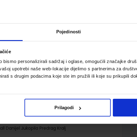
Pojedinosti
ačiće
 gimnazija i četverogodišnjih strukovnih škola s
bismo personalizirali sadržaj i oglase, omogućili značajke društv
vašoj upotrebi naše web-lokacije dijelimo s partnerima za društv
rati s drugim podacima koje ste im pružili ili koje su prikupili do
Prilagodi
d.d.
l Danijel Jukopila Predrag Kralj