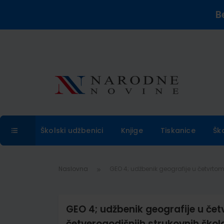
B
Školski udžbenici
Knjige
Tiskanice
Šk
Naslovna
GEO 4; udžbenik geografije u četvrtom
GEO 4; udžbenik geografije u čet
četverogodišnjih strukovnih škol