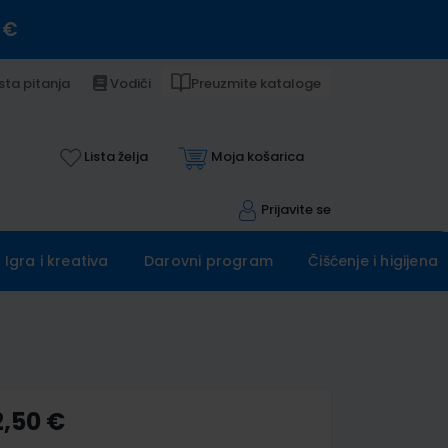
 €
sta pitanja
Vodiči
Preuzmite kataloge
Lista želja
Moja košarica
Prijavite se
Igra i kreativa
Darovni program
Čišćenje i higijena
2,50 €