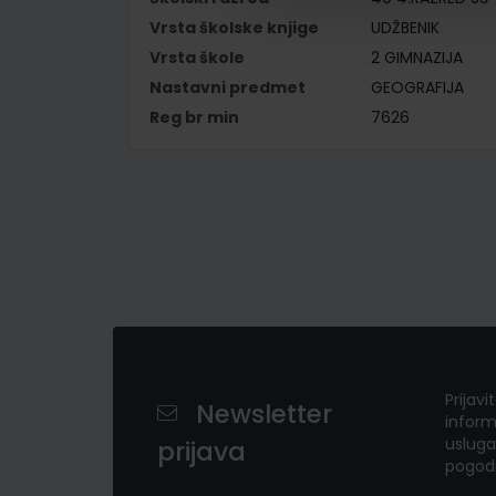
Vrsta školske knjige
UDŽBENIK
Vrsta škole
2 GIMNAZIJA
Nastavni predmet
GEOGRAFIJA
Reg br min
7626
Prijavi
Newsletter
inform
usluga
prijava
pogod